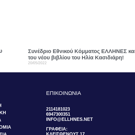
υ
Συνέδριο Εθνικού Κόμματος ΕΛΛΗΝΕΣ κα
του νέου βιβλίου του Ηλία Κασιδιάρη!
20/05/2022
S
ΕΠΙΚΟΙΝΩΝΙΑ
Η
2114181023
ΙΚΗ
6947300351
INFO@ELLHNES.NET
Α
ΟΜΙΑ
ΓΡΑΦΕΙΑ:
ΚΛΕΙΣΘΕΝΟΥΣ 17,
ΕΙΑ