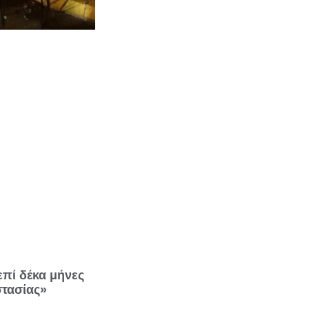
επί δέκα μήνες
στασίας»