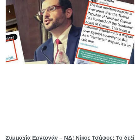
Συμμαχία Ερντογάν – ΝΔ! Νίκος Τσάφος: Το δεξί