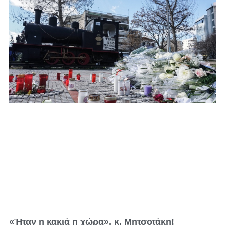
«Ήταν η κακιά η χώρα», κ. Μητσοτάκη!