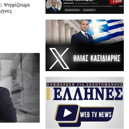
ά: Ψηφίζουμε
ληνες