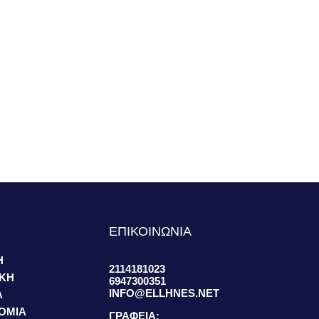
S
ΕΠΙΚΟΙΝΩΝΙΑ
Η
2114181023
ΙΚΗ
6947300351
INFO@ELLHNES.NET
Α
ΟΜΙΑ
ΓΡΑΦΕΙΑ: