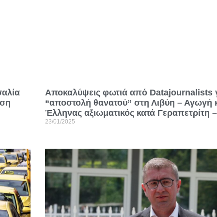
Αποκαλύψεις φωτιά από Datajournalists 
σαλία
“αποστολή θανατού” στη Λιβύη – Αγωγή 
ηση
Έλληνας αξιωματικός κατά Γεραπετρίτη –
23/01/2025