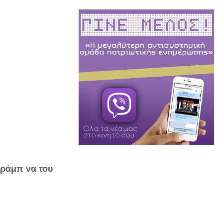
Τράμπ να του