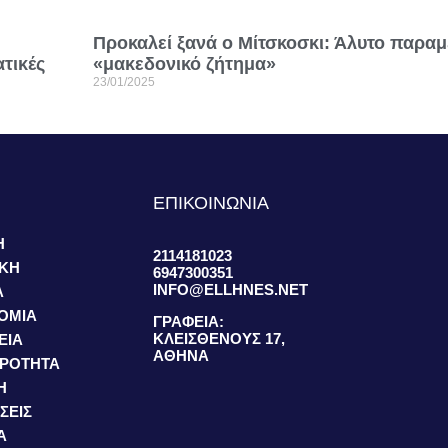
Προκαλεί ξανά ο Μίτσκοσκι: Άλυτο παραμέ
τικές
«μακεδονικό ζήτημα»
23/01/2025
S
ΕΠΙΚΟΙΝΩΝΙΑ
Η
2114181023
ΙΚΗ
6947300351
INFO@ELLHNES.NET
Α
ΟΜΙΑ
ΓΡΑΦΕΙΑ:
ΚΛΕΙΣΘΕΝΟΥΣ 17,
ΕΙΑ
ΑΘΗΝΑ
ΙΡΟΤΗΤΑ
Η
ΣΕΙΣ
Α