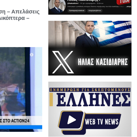
ση – Απελάσεις
λικόπτερα –