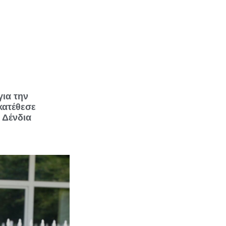
για την
κατέθεσε
 Δένδια