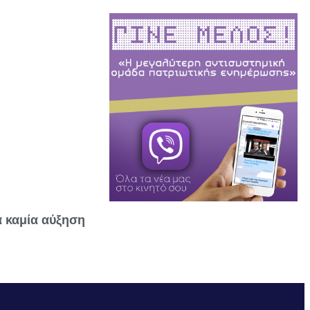
α καμία αύξηση