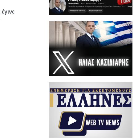
 έγινε
Δ