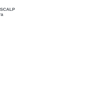
ς SCALP
ra