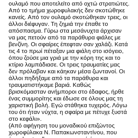
ουλαμό που αποτελείτο από οχτώ στρατιώτες.
Από το τμήμα χωροφυλακής δεν σκοτώθηκε
κανείς. Από τον ουλαμό σκοτώθηκαν τρεις, οι
άλλοι διέφυγαν. Τη ζημιά την έπαθε το
απόσπασμα. Γύρω στα μεσάνυχτα άρχισαν
να μας πετούν από τα παράθυρα φιάλες με
βενζίνη. Οι σφαίρες έπεφταν σαν χαλάζι. Κατά
τις 4 το πρωί πέταξαν μια φιάλη στο ισόγειο,
όπου ζούσε μια γριά με την κόρη της και το
κτίριο λαμπάδιασε. Οι τρεις τραυματίες μας
δεν πρόλαβαν και κάηκαν μέσα ζωντανοί. Οι
άλλοι πηδήξαμε από τα παράθυρα και
τραυματιστήκαμε βαριά. Καθώς
βρισκόμασταν ανήμποροι στο έδαφος, ήρθε
ένας συμμορίτης και έδωσε σε όλους μας τη
χαριστική βολή. Εγώ στάθηκα τυχερός. Λόγω
του ότι ήταν νύχτα, η σφαίρα με πέτυχε ξυστά
στο κεφάλι».
(Από αφήγηση του μοναδικού επιζώντος
χωροφύλακα Ν. Παπακωνσταντίνου, που