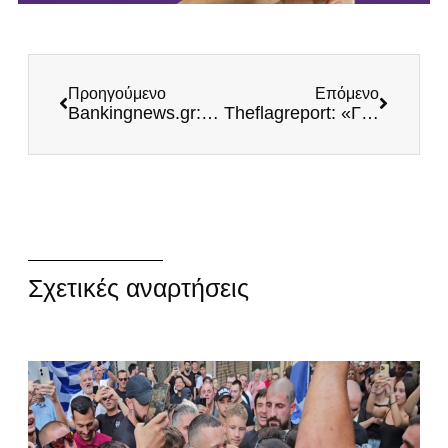
Προηγούμενο
Επόμενο
Bankingnews.gr: «Μπαίνει στη Βουλή ο Κασιδιάρης»
Theflagreport: «Γραφικά τα κόμματα δεξιά της ΝΔ, ΜΟΝΟ ο Κασιδιάρης ασκεί σοβαρή κριτική στην κυβέρνηση»
Σχετικές αναρτήσεις