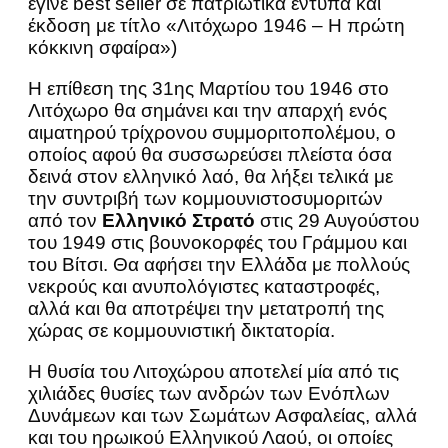
έγινε best seller σε πατριωτικά έντυπα και
έκδοση με τίτλο «Λιτόχωρο 1946 – Η πρώτη
κόκκινη σφαίρα»)
Η επίθεση της 31ης Μαρτίου του 1946 στο
Λιτόχωρο θα σημάνει και την απαρχή ενός
αιματηρού τρίχρονου συμμοριτοπολέμου, ο
οποίος αφού θα συσσωρεύσει πλείστα όσα
δεινά στον ελληνικό λαό, θα λήξει τελικά με
την συντριβή των κομμουνιστοσυμοριτών
από τον
Ελληνικό Στρατό
στις 29 Αυγούστου
του 1949 στις βουνοκορφές του Γράμμου και
του Βίτσι. Θα αφήσει την Ελλάδα με πολλούς
νεκρούς και ανυπολόγιστες καταστροφές,
αλλά και θα αποτρέψει την μετατροπή της
χώρας σε κομμουνιστική δικτατορία.
Η θυσία του Λιτοχώρου αποτελεί μία από τις
χιλιάδες θυσίες των ανδρών των Ενόπλων
Δυνάμεων και των Σωμάτων Ασφαλείας, αλλά
και του ηρωικού Ελληνικού Λαού, οι οποίες