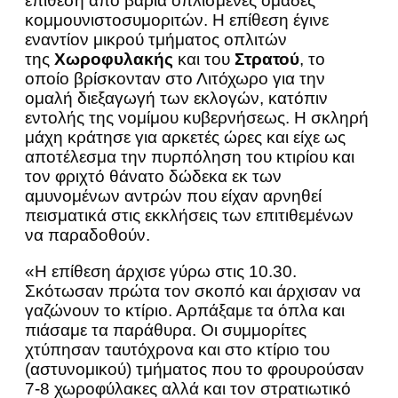
επίθεση από βαριά οπλισμένες ομάδες
κομμουνιστοσυμοριτών. Η επίθεση έγινε
εναντίον μικρού τμήματος οπλιτών
της
Χωροφυλακής
και του
Στρατού
, το
οποίο βρίσκονταν στο Λιτόχωρο για την
ομαλή διεξαγωγή των εκλογών, κατόπιν
εντολής της νομίμου κυβερνήσεως. Η σκληρή
μάχη κράτησε για αρκετές ώρες και είχε ως
αποτέλεσμα την πυρπόληση του κτιρίου και
τον φριχτό θάνατο δώδεκα εκ των
αμυνομένων αντρών που είχαν αρνηθεί
πεισματικά στις εκκλήσεις των επιτιθεμένων
να παραδοθούν.
«Η επίθεση άρχισε γύρω στις 10.30.
Σκότωσαν πρώτα τον σκοπό και άρχισαν να
γαζώνουν το κτίριο. Αρπάξαμε τα όπλα και
πιάσαμε τα παράθυρα. Οι συμμορίτες
χτύπησαν ταυτόχρονα και στο κτίριο του
(αστυνομικού) τμήματος που το φρουρούσαν
7-8 χωροφύλακες αλλά και τον στρατιωτικό