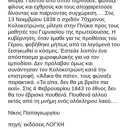
Μοριά. Παντού από όπου περνούσε, φώναζε
φίλους και εχθρούς και τους αποχαιρετούσε
δίνοντας και παίρνοντας συγχώρεση…. Στις
13 Νοεμβρίου 1838 ο σχεδόν 70χρονος
Κολοκοτρώνης μίλησε στην Πνύκα προς τους
μαθητές του Γυμνασίου της πρωτεύουσας. Η
κυβέρνηση, όταν έμαθε για τις προθέσεις του
Γέρου, φοβήθηκε μήπως από τα λεγόμενά του
ξεσηκωθεί ο κόσμος. Έστειλε λοιπόν ένα
απόσπασμα χωροφυλακής για να τον
εμποδίσει. Δεν πρόλαβαν όμως και
συνάντησαν τον Κολοκοτρώνη κατά την
επιστροφή. «Άδικα θα πάτε», τους φώναξε
πειρακτικά. «Τα είπα, δεν θα με βρείτε πια
εκεί». Στις 4 Φεβρουαρίου 1843 το έθνος δεν
θα τον έβρισκε πουθενά. Πουθενά αλλού
εκτός από τη μνήμη ενός ολόκληρου λαού….
Νίκος Παπαγεωργίου
πηγή: εκδόσεις ΛΟΓΧΗ