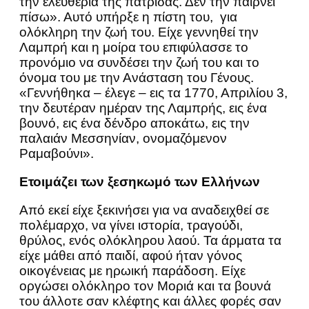
την ελευθερία της πατρίδας. Δεν την παίρνει
πίσω». Αυτό υπήρξε η πίστη του, για
ολόκληρη την ζωή του. Είχε γεννηθεί την
Λαμπρή και η μοίρα του επιφύλασσε το
προνόμιο να συνδέσει την ζωή του και το
όνομα του με την Ανάσταση του Γένους.
«Γεννήθηκα – έλεγε – εις τα 1770, Απριλίου 3,
την δευτέραν ημέραν της Λαμπρής, εις ένα
βουνό, εις ένα δένδρο αποκάτω, εις την
παλαιάν Μεσσηνίαν, ονομαζόμενον
Ραμαβούνι».
Ετοιμάζει των ξεσηκωμό των Ελλήνων
Από εκεί είχε ξεκινήσει για να αναδειχθεί σε
πολέμαρχο, να γίνει ιστορία, τραγούδι,
θρύλος, ενός ολόκληρου λαού. Τα άρματα τα
είχε μάθει από παιδί, αφού ήταν γόνος
οικογένειας με ηρωική παράδοση. Είχε
οργώσει ολόκληρο τον Μοριά και τα βουνά
του άλλοτε σαν κλέφτης και άλλες φορές σαν