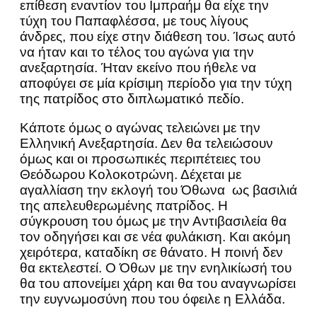
επίθεση εναντίον του Ιμπραήμ θα είχε την
τύχη του Παπαφλέσσα, με τους λίγους
άνδρες, που είχε στην διάθεση του. Ίσως αυτό
να ήταν και το τέλος του αγώνα για την
ανεξαρτησία. Ήταν εκείνο που ήθελε να
αποφύγει σε μία κρίσιμη περίοδο για την τύχη
της πατρίδος στο διπλωματικό πεδίο.
Κάποτε όμως ο αγώνας τελειώνει με την
Ελληνική Ανεξαρτησία. Δεν θα τελειώσουν
όμως και οι προσωπικές περιπέτειες του
Θεόδωρου Κολοκοτρώνη. Δέχεται με
αγαλλίαση την εκλογή του Όθωνα ως βασιλιά
της απελευθερωμένης πατρίδος. Η
σύγκρουση του όμως με την Αντιβασιλεία θα
τον οδηγήσει και σε νέα φυλάκιση. Και ακόμη
χειρότερα, καταδίκη σε θάνατο. Η ποινή δεν
θα εκτελεστεί. Ο Όθων με την ενηλικίωσή του
θα του απονείμει χάρη και θα του αναγνωρίσει
την ευγνωμοσύνη που του όφειλε η Ελλάδα.