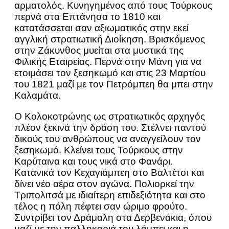
αρματολός. Κυνηγημένος από τους Τούρκους
περνά στα Επτάνησα το 1810 και
κατατάσσεται σαν αξιωματικός στην εκεί
αγγλική στρατιωτική Διοίκηση. Βρισκόμενος
στην Ζάκυνθος μυείται στα μυστικά της
Φιλικής Εταιρείας. Περνά στην Μάνη για να
ετοιμάσει τον ξεσηκωμό και στις 23 Μαρτίου
του 1821 μαζί με τον Πετρόμπεη θα μπει στην
Καλαμάτα.
Ο Κολοκοτρώνης ως στρατιωτικός αρχηγός
πλέον ξεκινά την δράση του. Στέλνει παντού
δικούς του ανθρώπους να αναγγείλουν τον
ξεσηκωμό. Κλείνει τους Τούρκους στην
Καρύταινα και τους νικά στο Φανάρι.
Κατανικά τον Κεχαγιάμπεη στο Βαλτέτσι και
δίνει νέο αέρα στον αγώνα. Πολιορκεί την
Τριπολιτσά με ιδιαίτερη επιδεξιότητα και στο
τέλος η πόλη πέφτει σαν ώριμο φρούτο.
Συντρίβει τον Δράμαλη στα Δερβενάκια, όπου
μαζί με την παλληκαριά του λάμπει και η