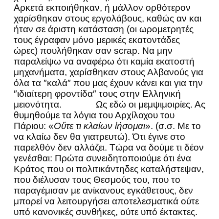
Αρκετά εκποιήθηκαν, ή μάλλον ορθότερον
χαρίσθηκαν στους εργολάβους, καθώς αν και
ήταν σε άριστη κατάσταση (οι ωρομετρητές
τους έγραφαν μόνο μερικές εκατοντάδες
ώρες) πουλήθηκαν σαν scrap. Να μην
παραλείψω να αναφέρω ότι καμία εκατοστή
μηχανήματα, χαρίσθηκαν στους Αλβανούς για
όλα τα ″καλά″ που μας έχουν κάνει και για την
″ιδιαίτερη φροντίδα″ τους στην Ελληνική
μειονότητα. Ως εδώ οι μεμψιμοιρίες. Ας
θυμηθούμε τα λόγια του Αρχίλοχου του
Πάριου: «
Οὔτε τι κλαίων ἰήσομαι
». (σ.σ. Με το
να κλαίω δεν θα γιατρευτώ). Ότι έγινε στο
παρελθόν δεν αλλάζει. Τώρα να δούμε τι δέον
γενέσθαι: Πρώτα συνειδητοποιούμε ότι ένα
Κράτος που οι πολιτικάντηδες καταλήστεψαν,
που διέλυσαν τους Θεσμούς του, που το
παραγέμισαν με ανίκανους εγκάθετους, δεν
μπορεί να λειτουργήσει αποτελεσματικά ούτε
υπό κανονικές συνθήκες, ούτε υπό έκτακτες.