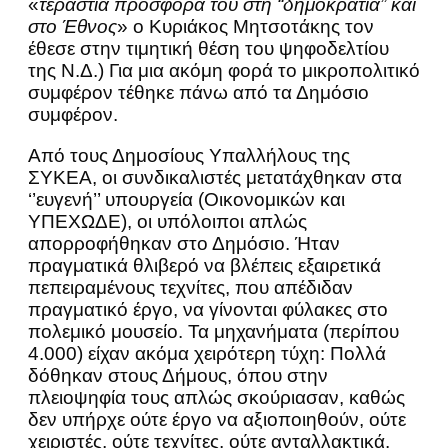
«
τεράστια προσφορά του στη “δημοκρατία” και
στο Έθνος
» ο Κυριάκος Μητσοτάκης τον
έθεσε στην τιμητική θέση του ψηφοδελτίου
της Ν.Δ.) Για μια ακόμη φορά το μικροπολιτικό
συμφέρον τέθηκε πάνω από τα Δημόσιο
συμφέρον.
Από τους Δημοσίους Υπαλλήλους της
ΣΥΚΕΑ, οι συνδικαλιστές μετατάχθηκαν στα
‘’ευγενή’’ υπουργεία (Οικονομικών και
ΥΠΕΧΩΔΕ), οι υπόλοιποι απλώς
απορροφήθηκαν στο Δημόσιο. Ήταν
πραγματικά θλιβερό να βλέπεις εξαιρετικά
πεπειραμένους τεχνίτες, που απέδιδαν
πραγματικό έργο, να γίνονται φύλακες στο
πολεμικό μουσείο. Τα μηχανήματα (περίπου
4.000) είχαν ακόμα χειρότερη τύχη: Πολλά
δόθηκαν στους Δήμους, όπου στην
πλειοψηφία τους απλώς σκούριασαν, καθώς
δεν υπήρχε ούτε έργο να αξιοποιηθούν, ούτε
χειριστές, ούτε τεχνίτες, ούτε ανταλλακτικά.