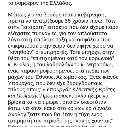
το συμφέρον της Ελλάδος.
Μήπως για να βρούμε τέτοια κυβέρνηση,
πρέπει να ανατρέξουμε 55 χρόνια πίσω; Τότε
στην ‘’επάρατη’’ επταετία που δεν είχαμε παρά
ελάχιστες πυρκαγιές, για τον απλούστατο
λόγο ότι η απόλυτη τάξη και ασφάλεια που
επικρατούσε στην χώρα δεν άφηνε χώρο να
‘’κινηθούν’’ οι εμπρηστές. Τότε υπήρχε, στην
θέση του “επιτυχημένου κατά τον κορωνοϊό”
κ. Κικίλια, ή του λαθρολάγνου κ. Μηταράκη,
ένας παρασημοφορημένος, στα πεδία των
μαχών του Έθνους, Αξιωματικός. Ένας ικανός
Υπουργός, που δεν είχε βαρύγδουπους
τίτλους όπως: «
Υπουργός Κλιματικής Κρίσης
και Πολιτικής Προστασίας
», αλλά ήξερε να
βρίσκει και να τιμωρεί, όποιον σκεφτόταν
έστω, να κάνει κακό στο κοινωνικό σύνολο.
Αναλογίζεστε ποια θα ήταν η τύχη ενός
εμπρηστή την περίοδο της ‘’κακής χούντας’’;
Πόσους εμπρηστές έχει συλλάβει και πως