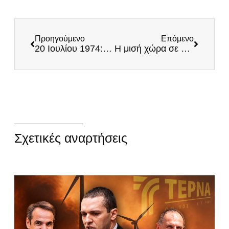
Προηγούμενο
Επόμενο
20 Ιουλίου 1974: Το Εθνικό Κόμμα δεν ξεχνάει τον Κυπριακό Ελληνισμό!
Η μισή χώρα σε πύρινο κλοιό και ο Μάκης Βορίδης… χορεύει σε νυχτερινό μαγαζί – Από τα τσεκούρια στα τσιφτετέλια
Σχετικές αναρτήσεις