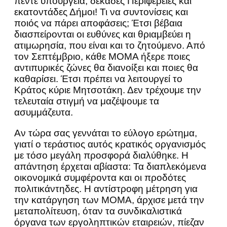
πέντε υπουργεία, δεκάδες Περιφέρειες και
εκατοντάδες Δήμοι! Τι να συντονίσεις και
ποιός να πάρει αποφάσεις; Έτσι βέβαια
διασπείρονται οι ευθύνες και θριαμβεύει η
ατιμωρησία, που είναι και το ζητούμενο. Από
τον Σεπτέμβριο, κάθε ΜΟΜΑ ήξερε ποιες
αντιπυρικές ζώνες θα διανοίξει και ποιες θα
καθαρίσει. Έτσι πρέπει να λειτουργεί το
Κράτος κύριε Μητσοτάκη. Δεν τρέχουμε την
τελευταία στιγμή να μαζέψουμε τα
ασυμμάζευτα.
Αν τώρα σας γεννάται το εύλογο ερώτημα,
γιατί ο τεράστιος αυτός κρατικός οργανισμός
με τόσο μεγάλη προσφορά διαλύθηκε. Η
απάντηση έρχεται αβίαστα: Τα διαπλεκόμενα
οικονομικά συμφέροντα και οι προδότες
πολιτικάντηδες. Η αντίστροφη μέτρηση για
την κατάργηση των ΜΟΜΑ, άρχισε μετά την
μεταπολίτευση, όταν τα συνδικαλιστικά
όργανα των εργοληπτικών εταιρειών, πίεζαν