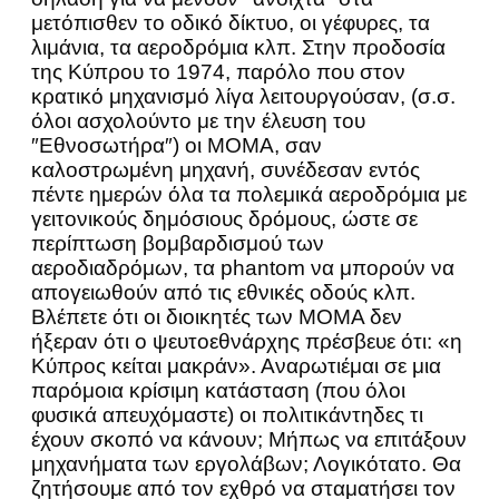
μετόπισθεν το οδικό δίκτυο, οι γέφυρες, τα
λιμάνια, τα αεροδρόμια κλπ. Στην προδοσία
της Κύπρου το 1974, παρόλο που στον
κρατικό μηχανισμό λίγα λειτουργούσαν, (σ.σ.
όλοι ασχολούντο με την έλευση του
″Εθνοσωτήρα″) οι ΜΟΜΑ, σαν
καλοστρωμένη μηχανή, συνέδεσαν εντός
πέντε ημερών όλα τα πολεμικά αεροδρόμια με
γειτονικούς δημόσιους δρόμους, ώστε σε
περίπτωση βομβαρδισμού των
αεροδιαδρόμων, τα phantom να μπορούν να
απογειωθούν από τις εθνικές οδούς κλπ.
Βλέπετε ότι οι διοικητές των ΜΟΜΑ δεν
ήξεραν ότι ο ψευτοεθνάρχης πρέσβευε ότι: «η
Κύπρος κείται μακράν». Αναρωτιέμαι σε μια
παρόμοια κρίσιμη κατάσταση (που όλοι
φυσικά απευχόμαστε) οι πολιτικάντηδες τι
έχουν σκοπό να κάνουν; Μήπως να επιτάξουν
μηχανήματα των εργολάβων; Λογικότατο. Θα
ζητήσουμε από τον εχθρό να σταματήσει τον