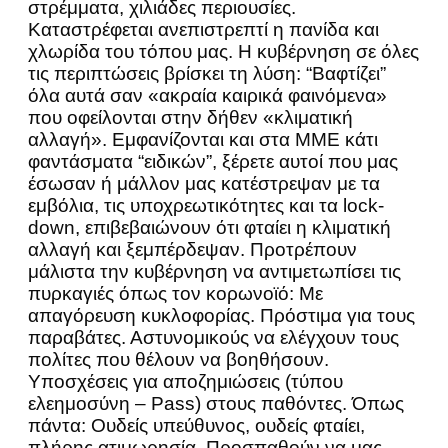
στρέμματα, χιλιάδες περιουσίες.
Καταστρέφεται ανεπιστρεπτί η πανίδα και
χλωρίδα του τόπου μας. Η κυβέρνηση σε όλες
τις περιπτώσεις βρίσκει τη λύση: “Βαφτίζει”
όλα αυτά σαν «ακραία καιρικά φαινόμενα»
που οφείλονται στην δήθεν «κλιματική
αλλαγή». Εμφανίζονται και στα ΜΜΕ κάτι
φαντάσματα “ειδικών”, ξέρετε αυτοί που μας
έσωσαν ή μάλλον μας κατέστρεψαν με τα
εμβόλια, τις υποχρεωτικότητες και τα lock-
down, επιβεβαιώνουν ότι φταίει η κλιματική
αλλαγή και ξεμπέρδεψαν. Προτρέπουν
μάλιστα την κυβέρνηση να αντιμετωπίσει τις
πυρκαγιές όπως τον κορωνοϊό: Με
απαγόρευση κυκλοφορίας. Πρόστιμα για τους
παραβάτες. Αστυνομικούς να ελέγχουν τους
πολίτες που θέλουν να βοηθήσουν.
Υποσχέσεις για αποζημιώσεις (τύπου
ελεημοσύνη – Pass) στους παθόντες. Όπως
πάντα: Ουδείς υπεύθυνος, ουδείς φταίει,
πλήρης ατιμωρησία. Προσπαθούν να μας