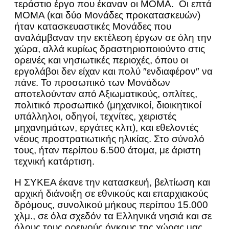
τεράστιο έργο που έκαναν οι ΜΟΜΑ. Οι επτά
ΜΟΜΑ (και δύο Μονάδες προκατασκευών)
ήταν κατασκευαστικές Μονάδες που
αναλάμβαναν την εκτέλεση έργων σε όλη την
χώρα, αλλά κυρίως δραστηριοποιούντο στις
ορεινές και νησιωτικές περιοχές, όπου οι
εργολάβοι δεν είχαν και πολύ ″ενδιαφέρον″ να
πάνε. Το προσωπικό των Μονάδων
αποτελούνταν από Αξιωματικούς, οπλίτες,
πολιτικό προσωπικό (μηχανικοί, διοικητικοί
υπάλληλοι, οδηγοί, τεχνίτες, χειριστές
μηχανημάτων, εργάτες κλπ), και εθελοντές
νέους προστρατιωτικής ηλικίας. Στο σύνολό
τους, ήταν περίπου 6.500 άτομα, με άριστη
τεχνική κατάρτιση.
Η ΣΥΚΕΑ έκανε την κατασκευή, βελτίωση και
αρχική διάνοιξη σε εθνικούς και επαρχιακούς
δρόμους, συνολικού μήκους περίπου 15.000
χλμ., σε όλα σχεδόν τα Ελληνικά νησιά και σε
όλους τους ορεινούς όγκους της χώρας μας.