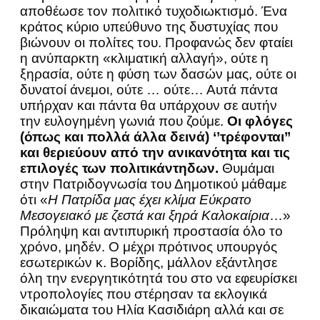
αποθέωσε τον πολιτικό τυχοδιωκτισμό. Ένα
κράτος κύριο υπεύθυνο της δυστυχίας που
βιώνουν οι πολίτες του. Προφανώς δεν φταίει
η ανύπαρκτη «κλιματική αλλαγή», ούτε η
ξηρασία, ούτε η φύση των δασών μας, ούτε οι
δυνατοί άνεμοι, ούτε … ούτε… Αυτά πάντα
υπήρχαν και πάντα θα υπάρχουν σε αυτήν
την ευλογημένη γωνιά που ζούμε.
Οι φλόγες
(όπως και πολλά άλλα δεινά) ‘’τρέφονται’’
και θεριεύουν από την ανικανότητα και τις
επιλογές των πολιτικάντηδων.
Θυμάμαι
στην Πατριδογνωσία του Δημοτικού μάθαμε
ότι «
Η Πατρίδα μας έχει κλίμα Εύκρατο
Μεσογειακό με ζεστά και ξηρά Καλοκαίρια
…»
Πρόληψη και αντιπυρική προστασία όλο το
χρόνο, μηδέν. Ο μέχρι πρότινος υπουργός
εσωτερικών κ. Βορίδης, μάλλον εξάντλησε
όλη την ενεργητικότητά του στο να εφευρίσκει
ντροπολογίες που στέρησαν τα εκλογικά
δικαιώματα του Ηλία Κασιδιάρη αλλά και σε