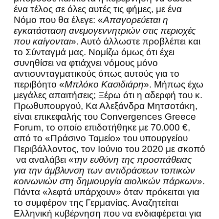
ένα τέλος σε όλες αυτές τις φήμες, με ένα
Νόμο που θα έλεγε: «
Απαγορεύεται η
εγκατάσταση ανεμογεννητριών στις περιοχές
που καίγονται
». Αυτό άλλωστε προβλέπει και
το Σύνταγμά μας. Νομίζω όμως ότι έχει
συνηθίσει να φτιάχνει νόμους μόνο
αντισυνταγματικούς όπως αυτούς για το
περιβόητο «
Μπλόκο Κασιδιάρη
». Μήπως έχω
μεγάλες απαιτήσεις; Ξέρω ότι η αδερφή του κ.
Πρωθυπουργού, Κα Αλεξάνδρα Μητσοτάκη,
είναι επικεφαλής του Convergences Greece
Forum, το οποίο επιδοτήθηκε με 70.000 €,
από το «Πράσινο Ταμείο» του υπουργείου
Περιβάλλοντος, τον Ιούνιο του 2020 με σκοπό
να αναλάβει «
την ευθύνη της προσπάθειας
για την άμβλυνση των αντιδράσεων τοπικών
κοινωνιών στη δημιουργία αιολικών πάρκων
».
Πάντα «λεφτά υπάρχουν» όταν πρόκειται για
το συμφέρον της Γερμανίας. Αναζητείται
Ελληνική κυβέρνηση που να ενδιαφέρεται για