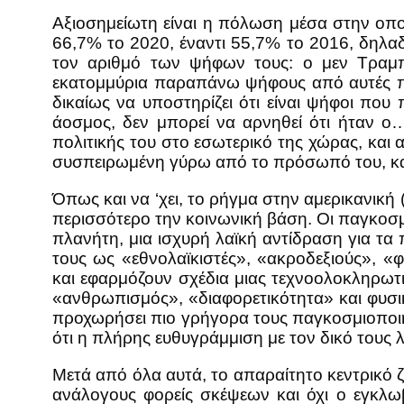
Αξιοσημείωτη είναι η πόλωση μέσα στην οπο
66,7% το 2020, έναντι 55,7% το 2016, δηλ
τον αριθμό των ψήφων τους: ο μεν Τραμ
εκατομμύρια παραπάνω ψήφους από αυτές που
δικαίως να υποστηρίζει ότι είναι ψήφοι που
άοσμος, δεν μπορεί να αρνηθεί ότι ήταν ο…
πολιτικής του στο εσωτερικό της χώρας, και 
συσπειρωμένη γύρω από το πρόσωπό του, καθ
Όπως και να ‘χει, το ρήγμα στην αμερικανική 
περισσότερο την κοινωνική βάση. Οι παγκοσμι
πλανήτη, μια ισχυρή λαϊκή αντίδραση για τα
τους ως «εθνολαϊκιστές», «ακροδεξιούς», 
και εφαρμόζουν σχέδια μιας τεχνοολοκληρωτικ
«ανθρωπισμός», «διαφορετικότητα» και φυσι
προχωρήσει πιο γρήγορα τους παγκοσμιοποιη
ότι η πλήρης ευθυγράμμιση με τον δικό τους λ
Μετά από όλα αυτά, το απαραίτητο κεντρικό 
ανάλογους φορείς σκέψεων και όχι ο εγκλω