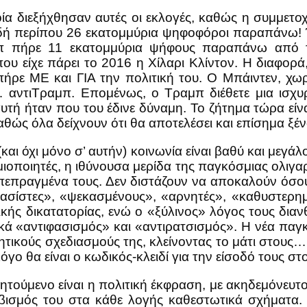
ία διεξήχθησαν αυτές οι εκλογές, καθώς η συμμετ
αδή περίπου 26 εκατομμύρια ψηφοφόροι παραπάνω! Έ
π πήρε 11 εκατομμύρια ψήφους παραπάνω από τ
 είχε πάρει το 2016 η Χίλαρι Κλίντον. Η διαφορά, 
 πήρε ΜΕ και ΓΙΑ την πολιτική του. Ο Μπάιντεν, χ
 αντιΤραμπ. Επομένως, ο Τραμπ διέθετε μια ισχυρ
αυτή ήταν που του έδινε δύναμη. Το ζήτημα τώρα εί
ώς όλα δείχνουν ότι θα αποτελέσει και επίσημα ξέ
(και όχι μόνο σ’ αυτήν) κοινωνία είναι βαθύ και μεγά
οποιητές, η ιθύνουσα μερίδα της παγκόσμιας ολιγαρ
 πεπραγμένα τους. Δεν διστάζουν να αποκαλούν όσους
«φασίστες», «ψεκασμένους», «αρνητές», «καθυστερ
ής δικατατορίας, ενώ ο «ξύλινος» λόγος τους διανθ
κά «αντιφασισμός» και «αντιρατσισμός». Η νέα παγ
τικούς σχεδιασμούς της, κλείνοντας το μάτι στους
όγο θα είναι ο κωδικός-κλειδί για την είσοδό τους σ
ζητούμενο είναι η πολιτική έκφραση, με ακηδεμόνευτ
βισμός του στα κάθε λογής καθεστωτικά σχήματα. 