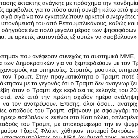
τασης έκτακτης ανάγκης με πρόσχημα την πανδημία.
ς αμφιβολίες για το πόσο αυτή συνέβη κάτω από φυσ
 σιγά σιγά να τον εγκαταλείπουν αρκετοί συνεργάτες
κή υπονόμευσή του από Ρεπουμπλικάνους, καθώς κα
υ, οδηγούσε ένα πολύ μεγάλο μέρος των ψηφοφόρων 
 με αρκετές εκατοντάδες εξ αυτών να «εισβάλουν» σ
κόπημα» που ανέφεραν συνεχώς τα συστημικά ΜΜΕ, υ
ά των Δημοκρατικών για να ξεμπερδεύουν με τον Τ
ηχανισμούς και υπηρεσίες. Στρατός, μυστικές υπηρε
ν» τον Τραμπ. Στην πραγματικότητα ο Τραμπ ποτέ 
νάκτησαν με το γεγονός ότι ο Τραμπ δεν αναγνωρίζει 
νέβη όταν ο Τραμπ είχε κερδίσει τις εκλογές του 
ιστεί, ενώ από την πρώτη σχεδόν ημέρα ανάληψη
να τον ανατρέψουν. Επίσης, όλοι όσοι… ανατρίχ
ίες οπαδούς του Τραμπ, σβήνουν με σφουγγάρι το γ
» εισέβαλαν κι εκείνοι στο Καπιτώλιο, οπλισμένοι μ
 οπαδούς του Τραμπ, με αποκορύφωμα την εν ψυχρ
ν μαύρο Τζορτζ Φλόιντ χύθηκαν ποταμοί δακρύων
 μπασκετμπολίστες του ΝΒΑ (ανάμεσά τους, φυσικά,