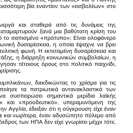
ρισσότερη βία εναντίον των «εισβολέων» στο
εργά και σταθερά από τις δυνάμεις της
καταμαρτυρούν ξανά μια βαθύτατη κρίση του
τό το σαπισμένο «πρότυπο»; Είναι ολοφάνερο
νωνική δυσαρέσκεια, η οποία έψαχνε να βρει
ολιτική φωνή. Η εκτεταμένη δυσαρέσκεια και
τάξης, η διάρρηξη κοινωνικών συμβολαίων, η
σαν τέτοιους όρους στο πολιτικό παιχνίδι,
είρισης.
μπλικάνων, διεκδικώντας το χρίσμα για τις
οποίησε τα πατριωτικά αντανακλαστικά των
α συσπειρώσει σημαντικά μερίδια λαϊκής
» και «προοδευτικό», υπεραμυνόμενη της
ν Αγγλία, έδειξαν ότι η σύγκρουση είχε έναν
ε και νωρίτερα, έναν αδυσώπητο πόλεμο από
δρος των ΗΠΑ δεν είχε γνωρίσει μέχρι τότε.