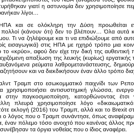
ρτυρήθηκαν γιατί η αστυνομία δεν χρησιμοποίησε πε
φανήκαν λίγοι…
ΗΠΑ και σε ολόκληρη την Δύση προωθείται εν
τι πολλοί (κάνουν ότι) δεν το βλέπουν… Όλα αυτά 
μου. Τι να ζηλέψουμε και τι να επιδιώξουμε από αυ
χωρίς εισαγωγικά) στις ΗΠΑ με ηχηρό τρόπο μια κοι
το «κρύο», αφού δεν είχε την δική της αυθεντική π
ιζόμενη απαξίωση της λευκής (κυρίως) εργατικής 
αυξανόμενα ρεύματα λαθρομετανάστευσης, δημιούργη
αζητήσουν και να διεκδικήσουν έναν άλλο τρόπο διαχ
λντ Τραμπ στο εσωκομματικό παιχνίδι των Ρεπου
α χρησιμοποιήσει αντισυστημική γλώσσα, ενεργ
α στην παγκοσμιοποίηση, κατορθώνοντας έτσι ν
άλλη πλευρά χρησιμοποίησε λόγο «δικαιωματικό
τε εκλογή (2016) του Τραμπ, αλλά και το Brexit στη
ναι ο λόγος που ο Τραμπ συνάντησε, όπως αναφέραμ
, έναν πόλεμο τόσο ανοιχτό που κανένας άλλος πρόε
συνέβησαν τα όργια νοθείας που ο ίδιος αναφέρει.