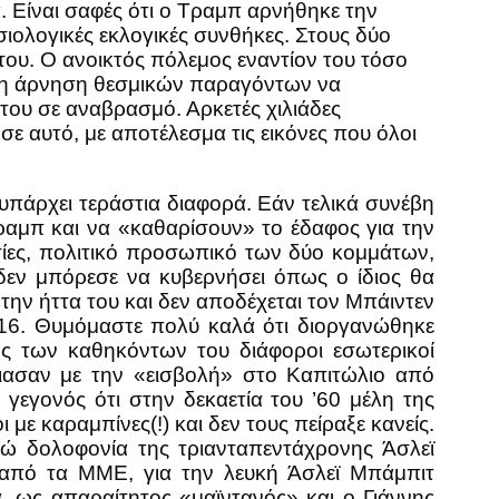
 Είναι σαφές ότι ο Τραμπ αρνήθηκε την
ιολογικές εκλογικές συνθήκες. Στους δύο
 του. Ο ανοικτός πόλεμος εναντίον του τόσο
ι η άρνηση θεσμικών παραγόντων να
του σε αναβρασμό. Αρκετές χιλιάδες
ε αυτό, με αποτέλεσμα τις εικόνες που όλοι
πάρχει τεράστια διαφορά. Εάν τελικά συνέβη
ραμπ και να «καθαρίσουν» το έδαφος για την
σίες, πολιτικό προσωπικό των δύο κομμάτων,
δεν μπόρεσε να κυβερνήσει όπως ο ίδιος θα
την ήττα του και δεν αποδέχεται τον Μπάιντεν
2016. Θυμόμαστε πολύ καλά ότι διοργανώθηκε
ς των καθηκόντων του διάφοροι εσωτερικοί
ιασαν με την «εισβολή» στο Καπιτώλιο από
εγονός ότι στην δεκαετία του ’60 μέλη της
ε καραμπίνες(!) και δεν τους πείραξε κανείς.
ώ δολοφονία της τριανταπεντάχρονης Άσλεϊ
 από τα ΜΜΕ, για την λευκή Άσλεϊ Μπάμπιτ
 ως απαραίτητος «μαϊντανός» και ο Γιάννης