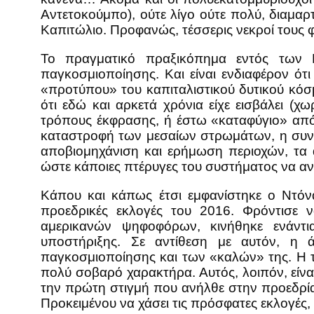
Αντετοκούμπο), ούτε λίγο ούτε πολύ, διαμα
Καπιτώλιο. Προφανώς, τέσσερις νεκροί τους 
Το πραγματικό πραξικόπημα εντός των 
παγκοσμιοποίησης. Και είναι ενδιαφέρον ό
«προτύπου» του καπιταλιστικού δυτικού κόσ
ότι εδώ και αρκετά χρόνια είχε εισβάλει (
τρόπους έκφρασης, ή έστω «καταφύγιο» από 
καταστροφή των μεσαίων στρωμάτων, η συνεχ
αποβιομηχάνιση και ερήμωση περιοχών, τα 
ώστε κάποιες πτέρυγες του συστήματος να αν
Κάπου και κάπως έτσι εμφανίστηκε ο Ντόνα
προεδρικές εκλογές του 2016. Φρόντισε ν
αμερικανών ψηφοφόρων, κινήθηκε ενάντι
υποστήριξης. Σε αντίθεση με αυτόν, η 
παγκοσμιοποίησης και των «καλών» της. Η τό
πολύ σοβαρό χαρακτήρα. Αυτός, λοιπόν, εί
την πρώτη στιγμή που ανήλθε στην προεδρία
Προκειμένου να χάσει τις πρόσφατες εκλογές, 