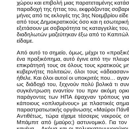
χώρου και επιβολή μιας παρατεταμένης κατάσ
παραδοχή της ήττας του, εκφράζοντας σοβαρέ
μήνες από τις εκλογές της 3ης Νοεμβρίου είδε
από τους Δημοκρατικούς όσο και η εσωτερι
εξετάσουν με σοβαρότητα τις καταγγελίες το
διαδηλωτών μαζεύτηκαν έξω από το Καπιτώλιο,
είδαμε.
Από αυτό το σημείο, όμως, μέχρι το «πραξι
ένα πραξικόπημα, αυτό έγινε από την πλευρ
επικράτησή τους σε όλους τους κρατικούς μ
κυβερνήτες πολιτειών, όλοι τους «άδειασα
ήθελε. Και όλοι αυτοί οι υποκριτές που… αγα
ως διάδοχό του, ξεχνούν πολύ βολικά τι συ
συγκέντρωση εναντίον του πριν ακόμη ορκ
παράγοντες των ΗΠΑ έψαχναν τρόπους για 
κάποιους «οπλισμένους» με πλαστικές σημα
παραστρατιωτικής οργάνωσης «Μαύροι Πάνθηρες
Αντιθέτως, τώρα είχαμε τέσσερις νεκρούς
Μπάμπιτ από (μαύρο;) αστυνομικό. Για το
κανένα… Ακόμα και οι πολυεκατομμυριούχοι