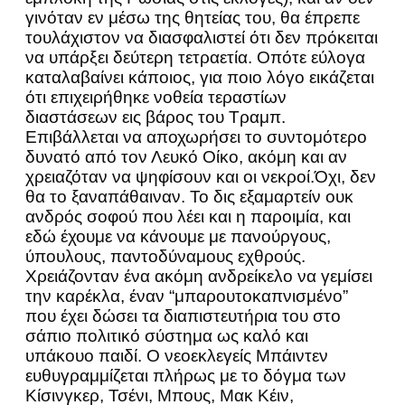
γινόταν εν μέσω της θητείας του, θα έπρεπε
τουλάχιστον να διασφαλιστεί ότι δεν πρόκειται
να υπάρξει δεύτερη τετραετία. Οπότε εύλογα
καταλαβαίνει κάποιος, για ποιο λόγο εικάζεται
ότι επιχειρήθηκε νοθεία τεραστίων
διαστάσεων εις βάρος του Τραμπ.
Επιβάλλεται να αποχωρήσει το συντομότερο
δυνατό από τον Λευκό Οίκο, ακόμη και αν
χρειαζόταν να ψηφίσουν και οι νεκροί.Όχι, δεν
θα το ξαναπάθαιναν. Το δις εξαμαρτείν ουκ
ανδρός σοφού που λέει και η παροιμία, και
εδώ έχουμε να κάνουμε με πανούργους,
ύπουλους, παντοδύναμους εχθρούς.
Χρειάζονταν ένα ακόμη ανδρείκελο να γεμίσει
την καρέκλα, έναν “μπαρουτοκαπνισμένο”
που έχει δώσει τα διαπιστευτήρια του στο
σάπιο πολιτικό σύστημα ως καλό και
υπάκουο παιδί. Ο νεοεκλεγείς Μπάιντεν
ευθυγραμμίζεται πλήρως με το δόγμα των
Κίσινγκερ, Τσένι, Μπους, Μακ Κέιν,