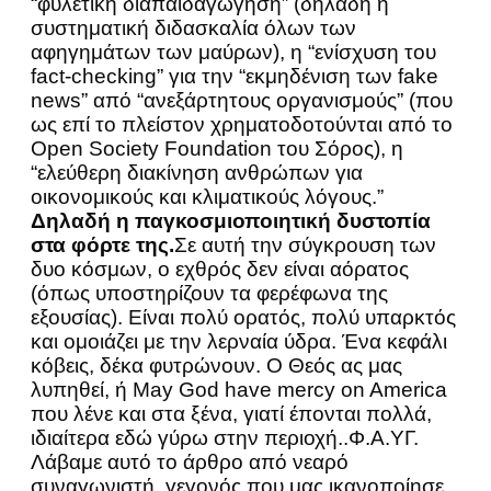
“φυλετική διαπαιδαγώγηση” (δηλαδή η
συστηματική διδασκαλία όλων των
αφηγημάτων των μαύρων), η “ενίσχυση του
fact-checking” για την “εκμηδένιση των fake
news” από “ανεξάρτητους οργανισμούς” (που
ως επί το πλείστον χρηματοδοτούνται από το
Open Society Foundation του Σόρος), η
“ελεύθερη διακίνηση ανθρώπων για
οικονομικούς και κλιματικούς λόγους.”
Δηλαδή η παγκοσμιοποιητική δυστοπία
στα φόρτε της.
Σε αυτή την σύγκρουση των
δυο κόσμων, ο εχθρός δεν είναι αόρατος
(όπως υποστηρίζουν τα φερέφωνα της
εξουσίας). Είναι πολύ ορατός, πολύ υπαρκτός
και ομοιάζει με την λερναία ύδρα. Ένα κεφάλι
κόβεις, δέκα φυτρώνουν. Ο Θεός ας μας
λυπηθεί, ή May God have mercy on America
που λένε και στα ξένα, γιατί έπονται πολλά,
ιδιαίτερα εδώ γύρω στην περιοχή..Φ.Α.YΓ.
Λάβαμε αυτό το άρθρο από νεαρό
συναγωνιστή, γεγονός που μας ικανοποίησε