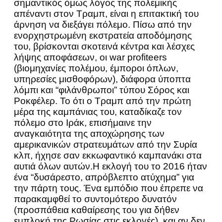
σημαντικός όμως λόγος της πολεμικής
απέναντι στον Τραμπ, είναι η επιτακτική του
άρνηση να διεξάγει πόλεμο. Πίσω από την
ενορχηστρωμένη εκστρατεία αποδόμησης
του, βρίσκονται σκοτεινά κέντρα και λέσχες
λήψης αποφάσεων, οι war profiteers
(βιομηχανίες πολέμου, έμποροι όπλων,
υπηρεσίες μισθοφόρων), διάφορα ύποπτα
λόμπι και “φιλάνθρωποι” τύπου Σόρος και
Ροκφέλερ. Το ότι ο Τραμπ από την πρώτη
μέρα της καμπάνιας του, καταδίκαζε τον
πόλεμο στο Ιράκ, επισήμαινε την
αναγκαιότητα της αποχώρησης των
αμερικανικών στρατευμάτων από την Συρία
κλπ, ήχησε σαν εκκωφαντικό καμπανάκι στα
αυτιά όλων αυτών.Η εκλογή του το 2016 ήταν
ένα “δυσάρεστο, απρόβλεπτο ατύχημα” για
την πάρτη τους. Ένα εμπόδιο που έπρεπε να
παρακαμφθεί το συντομότερο δυνατόν
(προσπάθεια καθαίρεσης του για δήθεν
εμπλοκή της Ρωσίας στις εκλογές), και αν δεν