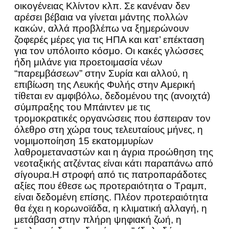
οικογένειας Κλίντον κλπ. Σε κανέναν δεν
αρέσει βέβαια να γίνεται μάντης πολλών
κακών, αλλά προβλέπω να ξημερώνουν
ζοφερές μέρες για τις ΗΠΑ και κατ’ επέκταση
για τον υπόλοιπο κόσμο. Οι κακές γλώσσες
ήδη μιλάνε για προετοιμασία νέων
“παρεμβάσεων” στην Συρία και αλλού, η
επιβίωση της Λευκής Φυλής στην Αμερική
τίθεται εν αμφιβόλω, δεδομένου της (ανοιχτά)
σύμπραξης του Μπάιντεν με τις
τρομοκρατικές οργανώσεις που έσπειραν τον
όλεθρο στη χώρα τους τελευταίους μήνες, η
νομιμοποίηση 15 εκατομμυρίων
λαθρομεταναστών και η άγρια προώθηση της
νεοταξικής ατζέντας είναι κάτι παραπάνω από
σίγουρα.Η στροφή από τις πατροπαράδοτες
αξίες που έθεσε ως προτεραιότητα ο Τραμπ,
είναι δεδομένη επίσης. Πλέον προτεραιότητα
θα έχει η κορωνοϊάδα, η κλιματική αλλαγή, η
μετάβαση στην πλήρη ψηφιακή ζωή, η