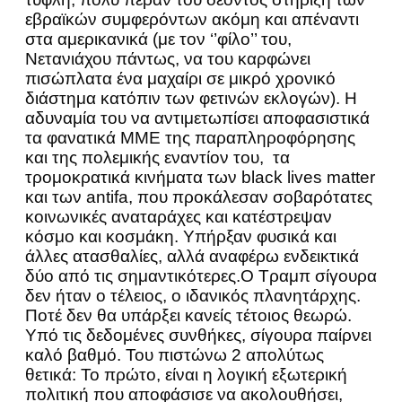
εβραϊκών συμφερόντων ακόμη και απέναντι
στα αμερικανικά (με τον ‘’φίλο’’ του,
Νετανιάχου πάντως, να του καρφώνει
πισώπλατα ένα μαχαίρι σε μικρό χρονικό
διάστημα κατόπιν των φετινών εκλογών). Η
αδυναμία του να αντιμετωπίσει αποφασιστικά
τα φανατικά ΜΜΕ της παραπληροφόρησης
και της πολεμικής εναντίον του, τα
τρομοκρατικά κινήματα των black lives matter
και των antifa, που προκάλεσαν σοβαρότατες
κοινωνικές αναταράχες και κατέστρεψαν
κόσμο και κοσμάκη. Υπήρξαν φυσικά και
άλλες ατασθαλίες, αλλά αναφέρω ενδεικτικά
δύο από τις σημαντικότερες.Ο Τραμπ σίγουρα
δεν ήταν ο τέλειος, ο ιδανικός πλανητάρχης.
Ποτέ δεν θα υπάρξει κανείς τέτοιος θεωρώ.
Υπό τις δεδομένες συνθήκες, σίγουρα παίρνει
καλό βαθμό. Του πιστώνω 2 απολύτως
θετικά: Το πρώτο, είναι η λογική εξωτερική
πολιτική που αποφάσισε να ακολουθήσει,