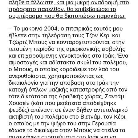
αλήθεια άλλωστε, και μια μικρή αναδρομή στο
πρόσφατο παρελθόν, θα επιβεβαιώσει το
συμπέρασμα που θα διατυπώσω παρακάτω:
– To μακρινό 2004, ο πιτσιρικάς εαυτός μου
έβλεπε στην τηλεόραση τους Τζον Κέρι και
Τζώρτζ Μπους να κονταροχτυπιούνται, στην
τεταμένη περίοδο της αμερικανικής εισβολής
και επιχειρούμενης γενοκτονίας στο Ιράκ. Ένα
αιμοσταγές και αδίστακτο σκυλί του πολέμου,
ο Μπους, ο οποίος κορόιδεψε τον λαό του
ανερυθρίαστα, χρησιμοποιώντας ως
δικαιολογία για την απόβαση στο Ιράκ την
κατοχή όπλων μαζικής καταστροφής από τον
τότε δικτάτορα της Αραβικής χώρας, Σαντάμ
Χουσείν (κάτι που μετέπειτα αποδείχθηκε
ψευδές) απέναντι σε έναν δήθεν αντιπολεμικό
ακτιβιστή του πολέμου στο Βιετνάμ, τον Κέρι,
ο οποίος με την ψήφο του στην Γερουσία
έδωσε το δικαίωμα στον Μπους να στείλει τα
αμερικάνικα στρατεύματα στο Ιράκ για να