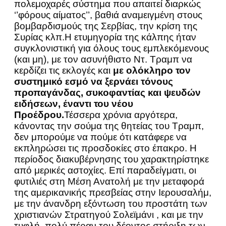
πολεμοχαρές σύστημα που απαιτεί διαρκώς
‘’φόρους αίματος’’, βαθιά αναμειγμένη στους
βομβαρδισμούς της Σερβίας, την κρίση της
Συρίας κλπ.Η ετυμηγορία της κάλπης ήταν
συγκλονιστική για όλους τους εμπλεκόμενους
(και μη), με τον ασυνήθιστο Ντ. Τραμπ να
κερδίζει τις εκλογές και
με ολόκληρο τον
συστημικό εσμό να ξερνάει τόνους
προπαγάνδας, συκοφαντίας και ψευδών
ειδήσεων, έναντι του νέου
Προέδρου.
Τέσσερα χρόνια αργότερα,
κάνοντας την σούμα της θητείας του Τραμπ,
δεν μπορούμε να πούμε ότι κατάφερε να
εκπληρώσει τις προσδοκίες στο έπακρο. Η
περίοδος διακυβέρνησης του χαρακτηρίστηκε
από μερικές αστοχίες. Επί παραδείγματι, οι
φυτιλιές στη Μέση Ανατολή με την μεταφορά
της αμερικανικής πρεσβείας στην Ιερουσαλήμ,
με την άνανδρη εξόντωση του προστάτη των
χριστιανών Στρατηγού Σολεϊμάνι , και με την
τυφλή, πολύ πέραν του δέοντος στήριξη των