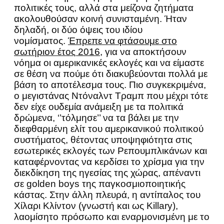
πολιτικές τους, αλλά στα μείζονα ζητήματα
ακολουθούσαν κοινή συνισταμένη. Ήταν
δηλαδή, οι δύο όψεις του ιδίου
νομίσματος.
Έπρεπε να φτάσουμε στο
σωτήριον έτος 2016,
για να αποκτήσουν
νόημα οι αμερικανικές εκλογές και να είμαστε
σε θέση να πούμε ότι διακυβεύονται πολλά με
βάση το αποτέλεσμα τους. Πιο συγκεκριμένα,
ο μεγιστάνας Ντόναλντ Τραμπ που μέχρι τότε
δεν είχε ουδεμία ανάμειξη με τα πολιτικά
δρώμενα, ‘’τόλμησε’’ να τα βάλει με την
διεφθαρμένη ελίτ του αμερικανικού πολιτικού
συστήματος, θέτοντας υποψηφιότητα στις
εσωτερικές εκλογές των Ρεπουμπλικάνων και
καταφέρνοντας να κερδίσει το χρίσμα για την
διεκδίκηση της ηγεσίας της χώρας, απέναντι
σε golden boys της παγκοσμιοποιητικής
κάστας. Στην άλλη πλευρά, η αντίπαλος του
Χίλαρι Κλίντον (γνωστή και ως Killary),
λαομίσητο πρόσωπο και εναρμονισμένη με το