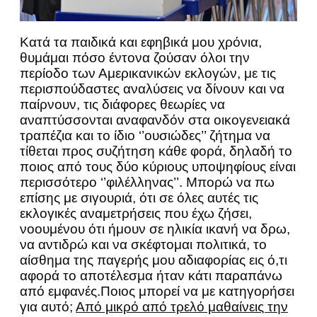
Κατά τα παιδικά και εφηβικά μου χρόνια,
θυμάμαι πόσο έντονα ζούσαν όλοι την
περίοδο των Αμερικανικών εκλογών, με τις
περισπούδαστες αναλύσεις να δίνουν και να
παίρνουν, τις διάφορες θεωρίες να
αναπτύσσονται αναφανδόν στα οικογενειακά
τραπέζια και το ίδιο ‘’ουσιώδες’’ ζήτημα να
τίθεται προς συζήτηση κάθε φορά, δηλαδή το
ποιος από τους δύο κύριους υποψηφίους είναι
περισσότερο ‘’φιλέλληνας’’. Μπορώ να πω
επίσης με σιγουριά, ότι σε όλες αυτές τις
εκλογικές αναμετρήσεις που έχω ζήσει,
νοουμένου ότι ήμουν σε ηλικία ικανή να δρω,
να αντιδρώ και να σκέφτομαι πολιτικά, το
αίσθημα της παγερής μου αδιαφορίας εις ό,τι
αφορά το αποτέλεσμα ήταν κάτι παραπάνω
από εμφανές.Ποιος μπορεί να με κατηγορήσει
για αυτό;
Από μικρό από τρελό μαθαίνεις την