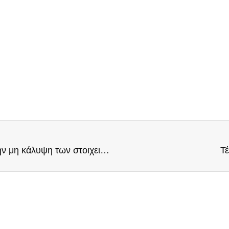
Θλιβερή πρωτιά της Ελλάδος στην ΕΕ για την μη κάλυψη των στοιχειωδών αναγκών υγείας των πολιτών
Τέ