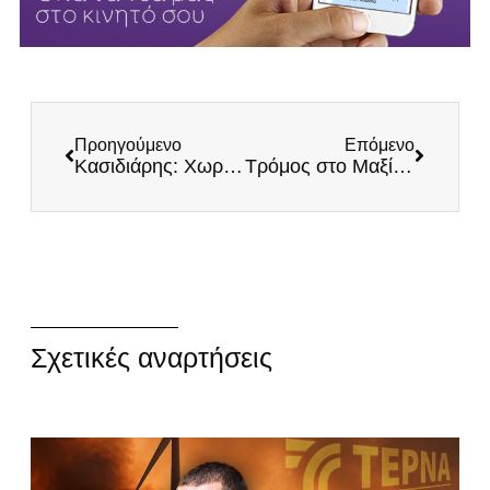
Προηγούμενο
Επόμενο
Kασιδιάρης: Χωρίς τους στρατηγικούς πυραύλους SCALP Naval με εμβέλεια 1.400χλμ. η νέα φρεγάτα Belharra
Τρόμος στο Μαξίμου! Παραπολιτικά: «Σταματήστε τον Κασιδιάρη! Επιχειρεί rebranding, παίρνει όλες τις αντισυστημικές ψήφους!»
Σχετικές αναρτήσεις