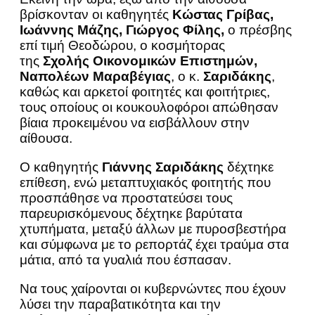
βρίσκονταν οι καθηγητές
Κώστας Γρίβας,
Ιωάννης Μάζης, Γιώργος Φίλης,
ο πρέσβης
επί τιμή Θεοδώρου, ο κοσμήτορας
της
Σχολής Οικονομικών Επιστημών,
Ναπολέων Μαραβέγιας
, ο κ.
Σαριδάκης
,
καθώς και αρκετοί φοιτητές και φοιτήτριες,
τους οποίους οι κουκουλοφόροι απώθησαν
βίαια προκειμένου να εισβάλλουν στην
αίθουσα.
Ο καθηγητής
Γιάννης Σαριδάκης
δέχτηκε
επίθεση, ενώ μεταπτυχιακός φοιτητής που
προσπάθησε να προστατεύσει τους
παρευρισκόμενους δέχτηκε βαρύτατα
χτυπήματα, μεταξύ άλλων με πυροσβεστήρα
και σύμφωνα με το ρεπορτάζ έχει τραύμα στα
μάτια, από τα γυαλιά που έσπασαν.
Να τους χαίρονται οι κυβερνώντες που έχουν
λύσει την παραβατικότητα και την