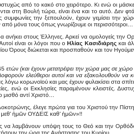
υστυχώς από το κακό στο χειρότερο. Κι ενώ οι μάσκες
ται στη Βουλή τώρα, είναι ένα και το αυτό. Δεν φτά
ές συμφωνίες την ξεπουλούν, έχουν γεμίσει την χώ
υν από μόνα τους όπως γνωρίζουμε οι περισσότεροι…
άδα ανήκει στους Έλληνες. Αρκεί να ομολογείς την 
Αυτοί είναι οι λόγοι που ο
Ηλίας Κασιδιάρης
και ά
Αγίου Όρους διώκεται και προσπαθούν και τον Ηγού
 45 ετών
(και έχουν μετατρέψει την χώρα μας σε χώρ
οφορούν ελεύθεροι αυτοί και να εξακολουθούν να κ
ας λόγω κορωνοϊού και μας έχουν φυλακίσει στα σπίτι
ίες, ενώ οι Εκκλησίες παραμένουν κλειστές. Δυστ
ο μισθό αντί Χριστό…
οτρώνης, έλεγε πρώτα για του Χριστού την Πίστη τη
ς μεθ’ ἡμῶν ΟΥΔΕΙΣ καθ’ ἡμῶν
»!!
ίς να λαμβάνουν υπόψη τους το Θεό και την Ορθόδο
πήσουν την ώρα της Ανάστασης του Κυρίου.