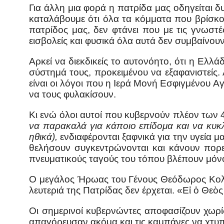
Για άλλη μια φορά η πατρίδα μας οδηγείται δ
καταλάβουμε ότι όλα τα κόμματα που βρίσκον
πατρίδος μας, δεν φτάνει που με τις γνωστ
εισβολείς και φυσικά όλα αυτά δεν συμβαίνο
Αρκεί να διεκδικείς το αυτονόητο, ότι η Ελλ
σύστημά τους, προκειμένου να εξαφανιστείς. 
είναι οι λόγοι που η Ιερά Μονή Εσφιγμένου 
να τους φυλακίσουν.
Κι ενώ όλοι αυτοί που κυβερνούν πλέον των
να παρακαλά για κάποιο επίδομα και να κυκλ
ηθικά),
ενδιαφέρονται ξαφνικά για την υγεία μ
θελήσουν συγκεντρώνονται και κάνουν πορε
πνευματικούς ταγούς του τόπου βλέπουν μόν
Ο μεγάλος Ήρωας του Γένους Θεόδωρος Κολοκ
λευτεριά της Πατρίδας δεν έρχεται. «
Εἰ ὁ Θεὸ
Οι σημερινοί κυβερνώντες αποφασίζουν χωρ
απαγόρευσαν ακόμα και τις καμπάνες να χτυ