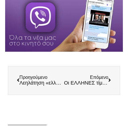
Προηγούμενο
Επόμενο
Λεηλάτηση «ελληνικού» χρήματος!
Οι ΕΛΛΗΝΕΣ τίμησαν και φέτος το ηρωικό Αλωνάκι της Ελευθερίας