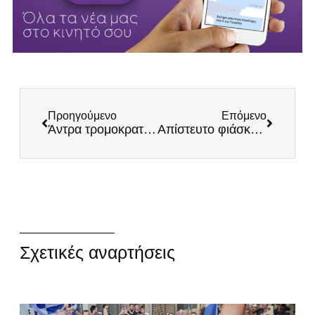
Προηγούμενο
Επόμενο
Άντρα τρομοκρατών τα Πανεπιστημιακά ιδρύματα της χώρας – 49 μολότωφ σε κτίριο του ΑΠΘ
Απίστευτο φιάσκο της ΕΥΠ: Τούρκοι μαφιόζοι γάζωσαν πράκτορες της Υπηρεσίας που υποτίθεται τους είχαν υπό παρακολούθηση
Σχετικές αναρτήσεις