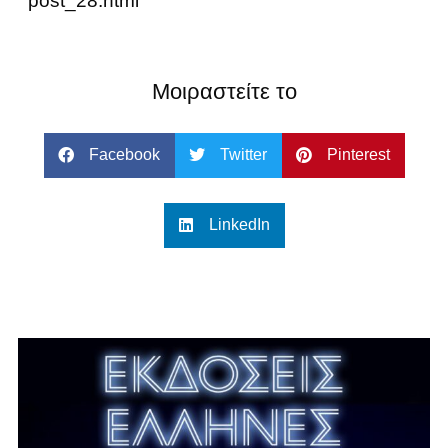
post_28.html
Μοιραστείτε το
Facebook
Twitter
Pinterest
LinkedIn