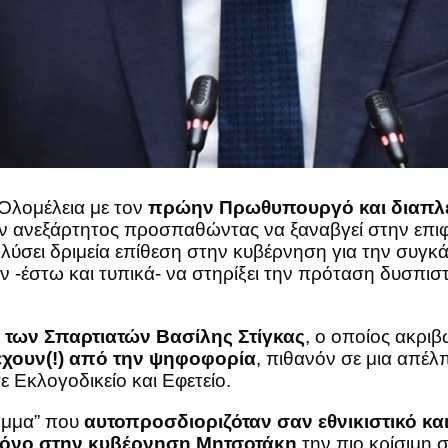
Ολομέλεια με τον
πρώην Πρωθυπουργό και διαπλ
αν ανεξάρτητος προσπαθώντας να ξαναβγεί στην επιφ
λύσει δριμεία επίθεση στην κυβέρνηση για την συγ
ν -έστω και τυπικά- να στηρίξει την πρόταση δυσπιστ
των Σπαρτιατών Βασίλης Στίγκας
, ο οποίος ακρι
έχουν(!) από την ψηφοφορία
, πιθανόν σε μια απέλ
ε Εκλογοδικείο και Εφετείο.
κόμμα” που
αυτοπροσδιοριζόταν σαν εθνικιστικό κα
γόνο στην κυβέρνηση Μητσοτάκη
την πιο κρίσιμη 