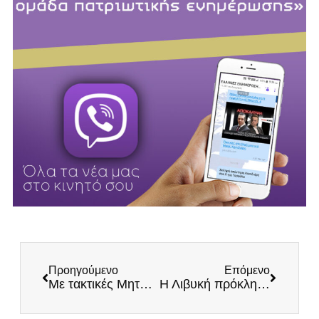
Προηγούμενο
Επόμενο
Με τακτικές Μητσοτάκη ο Ερντογάν – Συνελλήφθη ο Εκρέμ Ιμάμογλου μαζί με άλλους αντιπάλους του τουρκικού καθεστώτος
Η Λιβυκή πρόκληση και οι κίνδυνοι για την ελληνική ΑΟΖ