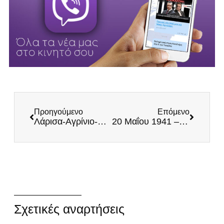
Προηγούμενο
Επόμενο
Λάρισα-Αγρίνιο-Μενίδι Αττικής-Εύβοια: Εκδηλώσεις τιμής και μνήμης για την επέτειο της Γενοκτονίας των Ποντίων
20 Μαΐου 1941 – Η Μάχη της Κρήτης
Σχετικές αναρτήσεις