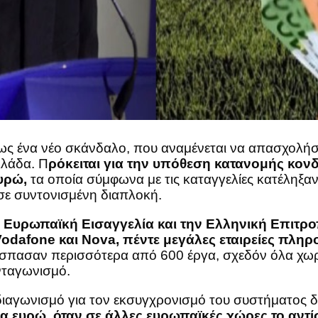
 φως ένα νέο σκάνδαλο, που αναμένεται να απασχολήσε
λλάδα. Π
ρόκειται για την υπόθεση κατανομής κον
υρώ,
τα οποία σύμφωνα με τις καταγγελίες κατέληξαν σ
σε συντονισμένη διαπλοκή.
ην Ευρωπαϊκή Εισαγγελία και την Ελληνική Επιτρ
dafone και Nova, πέντε μεγάλες εταιρείες πληρ
απέσπασαν περισσότερα από 600 έργα, σχεδόν όλα χ
νταγωνισμό.
ον διαγωνισμό για τον εκσυγχρονισμό του συστήματ
ια ευρώ, όταν σε άλλες ευρωπαϊκές χώρες το αντί