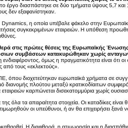
 το έργο διασπάστηκε σε δύο τμήματα ύψους 5,7 και 
υς δεν εξαφανίστηκαν.
an Dynamics, η οποία υπέβαλε φάκελο στην Ευρωπαϊκ
τήσεις συγκεκριμένων εταιρειών. Η υπόθεση προωθή
υθύνες.
αθερά στις πρώτες θέσεις της Ευρωπαϊκής Ένωσης
όσιων συμβάσεων κατακυρώθηκαν χωρίς ανταγωνι
 ενδιαφέροντος, όμως η πραγματικότητα είναι ότι οι
ς από τους «εκλεκτούς».
 όπου διοχετεύτηκαν ευρωπαϊκά χρήματα σε συγγενε
μό διανομής πλούτου μεταξύ κρατικοδίαιτων συμφε
 εταιρειών καρπώνεται δισεκατομμύρια χωρίς ουσιαστ
της όλα τα απαραίτητα στοιχεία. Οι καταδίκες είναι 
 τιμωρηθούν οι υπεύθυνοι, ή αν θα επιχειρήσει ξανά 
οκαθαρθεί. Η διαφθορά, η ατιμωρησία και η διασπάθ