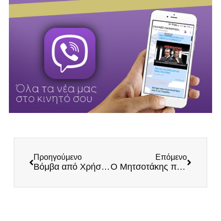
Προηγούμενο
Επόμενο
Βόμβα από Χρήστο Τζανερίκο: «Μου ζήτησαν να κόψω τους ΕΛΛΗΝΕΣ και να με φτιάξουν σε Αρχές – Κυβερνητικοί παράγοντες με πίεσαν»
Ο Μητσοτάκης πίεζε τον Αναστασιάδη να σταματήσει τις εξορύξεις κατ’ εντολήν των ΗΠΑ – Βόμβες Χατζηκωστή για τον υπόγειο ρόλο του πρωθυπουργού στο Κυπριακό!