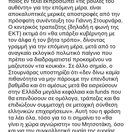
ποιος εν τέλει εκπροσωπεί «τις βουλές του
αυθέντη» για την επόμενη μέρα, είναι
αποκαλυπτικές μερικές αποστροφές από την
πρόσφατη συνέντευξη του Γιάννη Στουρνάρα.
Ο κεντρικός τραπεζίτης (δηλαδή η φωνή της
ΕΚΤ) εκτιμά ότι «θα υπάρξει κυβέρνηση με
τον άλφα ή τον βήτα τρόπο», δίνοντας
γραμμή για την επόμενη μέρα, μετά από το
αναγκαίο εκλογικό πολωτικό παίγνιο που
πρέπει να διαδραματιστεί προκειμένου να
μαζευτούν «τα κουκιά». Σε άλλο σημείο, ο
Στουρνάρας υποστηρίζει ότι «δεν δίνω καμία
πιθανότητα να μην πάρουμε την επενδυτική
βαθμίδα και ότι αμέσως μετά θα εισρεύσουν
στην Ελλάδα μεγάλα κεφάλαια και funds που
θα επενδύσουν σε ομόλογα, τράπεζες και θα
επιδιώξουν συμμετοχή σε μετοχική σύνθεση
ελληνικών επιχειρήσεων». Αυτή του η φράση
τα λέει όλα, τόσο για το τι σημαίνει το «θα
γίνει η χώρα αγνώριστη» του Μητσοτάκη, όσο
και για την συγκολλητική ουσία της ευρείας