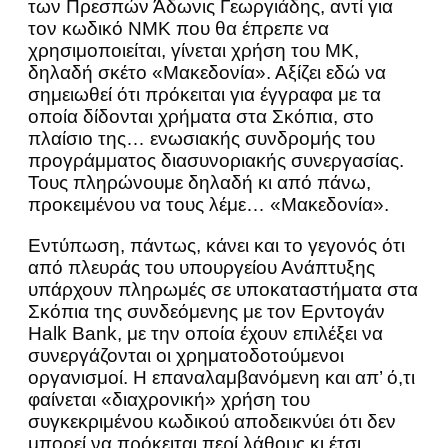
των Πρεσπών Άδωνις Γεωργιάδης, αντί για
τον κωδικό ΝΜΚ που θα έπρεπε να
χρησιμοποιείται, γίνεται χρήση του MK,
δηλαδή σκέτο «Μακεδονία». Αξίζει εδώ να
σημειωθεί ότι πρόκειται για έγγραφα με τα
οποία δίδονται χρήματα στα Σκόπια, στο
πλαίσιο της… ενωσιακής συνδρομής του
προγράμματος διασυνοριακής συνεργασίας.
Τους πληρώνουμε δηλαδή κι από πάνω,
προκειμένου να τους λέμε… «Μακεδονία».
Εντύπωση, πάντως, κάνει και το γεγονός ότι
από πλευράς του υπουργείου Ανάπτυξης
υπάρχουν πληρωμές σε υποκαταστήματα στα
Σκόπια της συνδεόμενης με τον Ερντογάν
Halk Bank, με την οποία έχουν επιλέξει να
συνεργάζονται οι χρηματοδοτούμενοι
οργανισμοί. Η επαναλαμβανόμενη και απ’ ό,τι
φαίνεται «διαχρονική» χρήση του
συγκεκριμένου κωδικού αποδεικνύει ότι δεν
μπορεί να πρόκειται περί λάθους κι έτσι