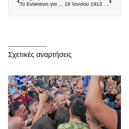
Το Evianews για τον Λάμπρο Χουλιαρά και την συμμετοχή του στους ΕΛΛΗΝΕΣ
19 Ἰουνίου 1913 – Ἡ Μάχη τοῦ Κιλκίς
Σχετικές αναρτήσεις