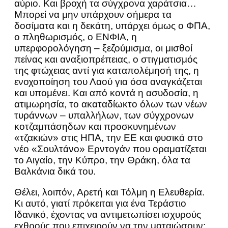
αύριο. Και βροχή τα σύγχρονα χαράτσια…
Μπορεί να μην υπάρχουν σήμερα τα
δοσίματα και η δεκάτη, υπάρχει όμως ο ΦΠΑ,
ο πληθωρισμός, ο ΕΝΦΙΑ, η
υπερφορολόγηση – ξεζούμισμα, οι μισθοί
πείνας και αναξιοπρέπειας, ο στιγματισμός
της φτώχειας αντί για καταπολέμησή της, η
ενοχοποίηση του Λαού για όσα αναγκάζεται
και υπομένει. Και από κοντά η ασυδοσία, η
ατιμωρησία, το ακαταδίωκτο όλων των νέων
τυράννων – υπαλλήλων, των σύγχρονων
κοτζαμπάσηδων και προσκυνημένων
«τζακιών» στις ΗΠΑ, την ΕΕ και φυσικά στο
νέο «Σουλτάνο» Ερντογάν που οραματίζεται
το Αιγαίο, την Κύπρο, την Θράκη, όλα τα
Βαλκάνια δικά του.
Θέλει, λοιπόν, Αρετή και Τόλμη η Ελευθερία.
Κι αυτό, γιατί πρόκειται για ένα Τεράστιο
Ιδανικό, έχοντας να αντιμετωπίσει ισχυρούς
εχθρούς που επιχειρούν να την ματαιώσουν: