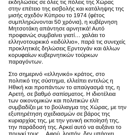
εκδηλώσεις σε όλες τις πόλεις της Χώρας
στην επέτειο της εισβολής και κατάληψης της
μισής σχεδόν Κύπρου το 1974 (φέτος
συμπληρώνονται 50 χρόνια), η κυβέρνηση
Μητσοτάκη απάντησε αρνητικά! Αυτό
προφανώς συμβαίνει γιατί… χαλάει το
ελληνοτουρκικό «ειδύλλιο», παρά τις συνεχείς
προκλητικές δηλώσεις Ερντογάν και άλλων
κορυφαίων κυβερνητικών τούρκων
παραγόντων.
Στο σημερινό «ελληνικό» κράτος, στο
πολιτικό της σύστημα, ελλείπει εντελώς η
Ηθική και προπάντων το απαύγασμά της, η
Αρετή, σε βαθμό σαπίσματος. Η ιδιοτέλεια
των οικονομικών και πολιτικών ελίτ
συμβαδίζει με το βούλιαγμα της Χώρας, με την
εξυπηρέτηση σχεδιασμών σε βάρος της
κυριαρχίας της, με την γενική εκποίησή της,
την παράδοσή της. Αρκεί αυτό να αυξάνει το
πουγκί τους… Αφού, λοιπόν, δεν υπάρχει