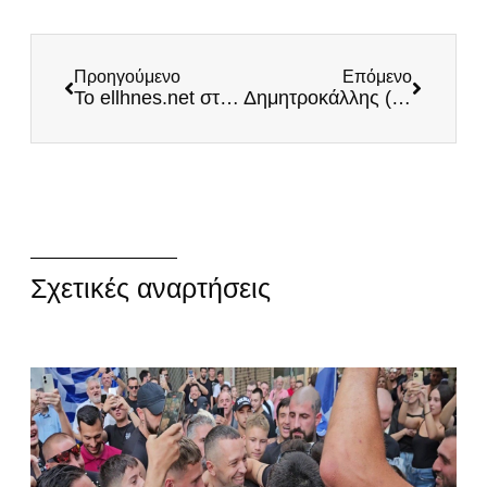
Προηγούμενο
Επόμενο
Το ellhnes.net στηρίζει τον αγώνα των Οικογενειών των θυμάτων του εγκλήματος των Τεμπών
Δημητροκάλλης (ανεξάρτητος βουλευτής): Ανάλυση της Έκθεσης Νiinisto – Προτάσεις, παραλείψεις και συμπεράσματα
Σχετικές αναρτήσεις