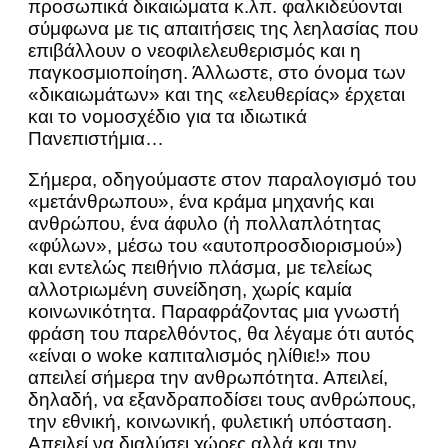
προσωπικά δικαιώματα κ.λπ. φαλκιδεύονται
σύμφωνα με τις απαιτήσεις της λεηλασίας που
επιβάλλουν ο νεοφιλελευθερισμός και η
παγκοσμιοποίηση. Άλλωστε, στο όνομα των
«δικαιωμάτων» και της «ελευθερίας» έρχεται
και το νομοσχέδιο για τα ιδιωτικά
Πανεπιστήμια…
Σήμερα, οδηγούμαστε στον παραλογισμό του
«μετάνθρωπου», ένα κράμα μηχανής και
ανθρώπου, ένα άφυλο (ἠ πολλαπλότητας
«φύλων», μέσω του «αυτοπροσδιορισμού»)
και εντελώς πειθήνιο πλάσμα, με τελείως
αλλοτριωμένη συνείδηση, χωρίς καμία
κοινωνικότητα. Παραφράζοντας μια γνωστή
φράση του παρελθόντος, θα λέγαμε ότι αυτός
«είναι ο woke καπιταλισμός ηλίθιε!» που
απειλεί σήμερα την ανθρωπότητα. Απειλεί,
δηλαδή, να εξανδραποδίσει τους ανθρώπους,
την εθνική, κοινωνική, φυλετική υπόσταση.
Απειλεί να διαλύσει χώρες αλλά και την