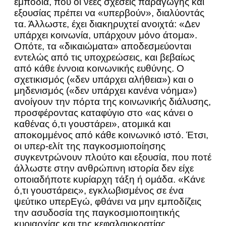
εμπόδια, που οι νέες σχέσεις παραγωγής και
εξουσίας πρέπει να «υπερβούν», διαλύοντάς
τα. Άλλωστε, έχει διακηρυχτεί ανοιχτά: «Δεν
υπάρχει κοινωνία, υπάρχουν μόνο άτομα».
Οπότε, τα «δικαιώματα» αποδεσμεύονται
εντελώς από τις υποχρεώσεις, και βεβαίως
από κάθε έννοια κοινωνικής ευθύνης. Ο
σχετικισμός («δεν υπάρχει αλήθεια») και ο
μηδενισμός («δεν υπάρχει κανένα νόημα»)
ανοίγουν την πόρτα της κοινωνικής διάλυσης,
προσφέροντας καταφύγιο στο «ας κάνει ο
καθένας ό,τι γουστάρει», ατομικά και
αποκομμένος από κάθε κοινωνικό ιστό. Έτσι,
οι υπερ-ελίτ της παγκοσμιοποίησης
συγκεντρώνουν πλούτο και εξουσία, που ποτέ
άλλωστε στην ανθρώπινη ιστορία δεν είχε
οποιαδήποτε κυρίαρχη τάξη ή ομάδα. «Κάνε
ό,τι γουστάρεις», εγκλωβισμένος σε ένα
ψεύτικο υπερΕγώ, φθάνει να μην εμποδίζεις
την ασυδοσία της παγκοσμιοποιητικής
κυριαρχίας και της κεφαλαιοκρατίας.