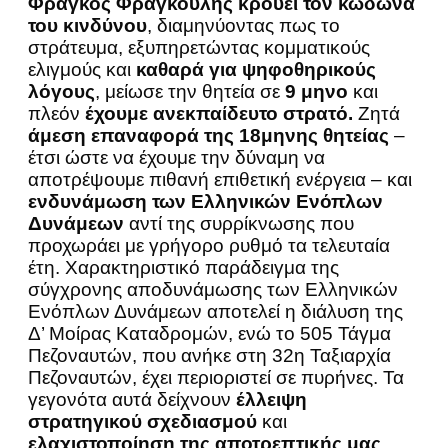
Φράγκος Φραγκούλης κρούει τον κώδωνα
του κινδύνου
, διαμηνύοντας πως το
στράτευμα, εξυπηρετώντας κομματικούς
ελιγμούς και
καθαρά για ψηφοθηρικούς
λόγους
, μείωσε την θητεία σε
9 μηνο
και
πλεόν
έχουμε ανεκπαίδευτο στρατό.
Ζητά
άμεση επαναφορά της 18μηνης θητείας
–
έτσι ώστε να έχουμε την δύναμη να
αποτρέψουμε πιθανή επιθετική ενέργεια – και
ενδυνάμωση των Ελληνικών Ενόπλων
Δυνάμεων
αντί της συρρίκνωσης που
προχωράει με γρήγορο ρυθμό τα τελευταία
έτη. Χαρακτηριστικό παράδειγμα της
σύγχρονης αποδυνάμωσης των Ελληνικών
Ενόπλων Δυνάμεων αποτελεί η διάλυση της
Δ’ Μοίρας Καταδρομών, ενώ το 505 Τάγμα
Πεζοναυτών, που ανήκε στη 32η Ταξιαρχία
Πεζοναυτών, έχει περιοριστεί σε πυρήνες. Τα
γεγονότα αυτά δείχνουν
έλλειψη
στρατηγικού σχεδιασμού
και
ελαχιστοποίηση της αποτρεπτικής μας