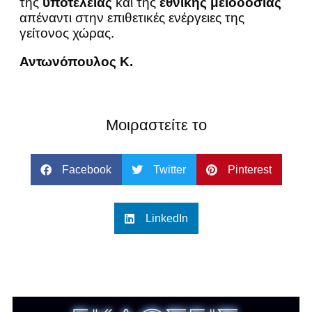
της
υποτέλειας
και της
εθνικής μειοδοσίας
απέναντι στην επιθετικές ενέργειες της
γείτονος χώρας.
Αντωνόπουλος Κ.
Μοιραστείτε το
Facebook
Twitter
Pinterest
LinkedIn