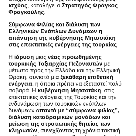
ισχύος
, καταλήγει ο
Στρατηγός Φράγκος
Φραγκούλης
.
Σύμφωνα Φιλίας και διάλυση των
Ελληνικών Ενόπλων Δυνάμεων η
απάντηση της κυβέρνησης Μητσοτάκη
στις επεκτατικές ενέργειες της τουρκίας
Η
ίδρυση
μιας
νέας προωθημένης
τουρκικής Ταξιαρχίας Πεζοναυτών
με
μέτωπο προς την Ελλάδα και την Ελληνική
Θράκη, συνιστά μία
ξεκάθαρη επιθετική
ενέργεια
, η όποια πρέπει να εξεταστεί πολύ
σοβαρά. Η
κυβέρνηση Μητσοτάκη
, στις
επεκτατικές ενέργειες της Τουρκίας και την
ενδυνάμωση των τουρκικών ενόπλων
δυνάμεων α
παντά με “σύμφωνα φιλίας”,
διάλυση καταδρομικών μονάδων και
μείωση της στρατιωτικής θητείας των
κληρωτών
, συνεχίζοντας τη χρόνια τακτική