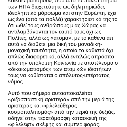
«δικαιωματισμού», που από τα πανεπιστήμια
των ΗΠΑ διοχετεύτηκε ως δηλητηριώδες
ιδεοληπτικό μόρφωμα και στην Ευρώπη, έχει
ως ένα (από τα πολλά) χαρακτηριστικά της το
ότι ωθεί τους ανθρώπους μιας Χώρας να
αντιλαμβάνονται τον εαυτό τους όχι ως
Πολίτες, αλλά ως «άτομα», με το καθένα απ’
αυτά να διαθέτει μια δική του μοναδική-
μοναχική ταυτότητα, η οποία το καθιστά όχι
απλώς διαφορετικό, αλλά εντελώς απρόσιτο
από την υπόλοιπη Κοινωνία με αποτέλεσμα ο
«δικαιωματισμός» των ατομικών ιδιοτήτων
τους να καθίσταται ο απόλυτος-υπέρτατος
νόμος.
Αυτό που σήμερα αυτοαποκαλείται
«ριζοσπαστική αριστερά» από την μεριά της
αριστεράς και «φιλελεύθερος
κοσμοπολιτισμός» από την μεριά της δεξιάς,
οδηγεί στην τερατόμορφη κατασκευή της
«φιλελέφτ» σκέψης και συμπεριφοράς.