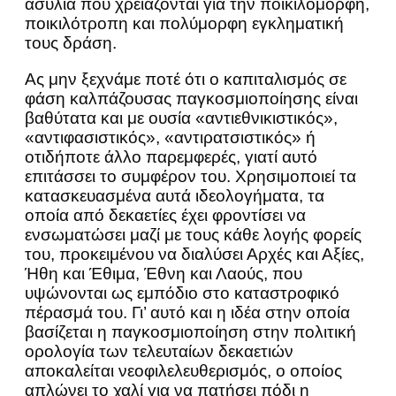
ασυλία που χρειάζονται για την ποικιλόμορφη,
ποικιλότροπη και πολύμορφη εγκληματική
τους δράση.
Ας μην ξεχνάμε ποτέ ότι ο καπιταλισμός σε
φάση καλπάζουσας παγκοσμιοποίησης είναι
βαθύτατα και με ουσία «αντιεθνικιστικός»,
«αντιφασιστικός», «αντιρατσιστικός» ή
οτιδήποτε άλλο παρεμφερές, γιατί αυτό
επιτάσσει το συμφέρον του. Χρησιμοποιεί τα
κατασκευασμένα αυτά ιδεολογήματα, τα
οποία από δεκαετίες έχει φροντίσει να
ενσωματώσει μαζί με τους κάθε λογής φορείς
του, προκειμένου να διαλύσει Αρχές και Αξίες,
Ήθη και Έθιμα, Έθνη και Λαούς, που
υψώνονται ως εμπόδιο στο καταστροφικό
πέρασμά του. Γι’ αυτό και η ιδέα στην οποία
βασίζεται η παγκοσμιοποίηση στην πολιτική
ορολογία των τελευταίων δεκαετιών
αποκαλείται νεοφιλελευθερισμός, ο οποίος
απλώνει το χαλί για να πατήσει πόδι η