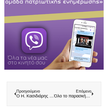
Προηγούμενο
Επόμενο
Ο Η. Κασιδιάρης στην εορτή της Παναγίας-Χρόνια πολλά σε όλους τους Έλληνες!
Όλο το παρασκήνιο από τη συνάντηση στο Λευκό Οίκο: Το αφεντικό Τραμπ, η κουστωδία των ηττημένων και ο σύμμαχος Μακρόν που αγαπάει το σουλτάνο