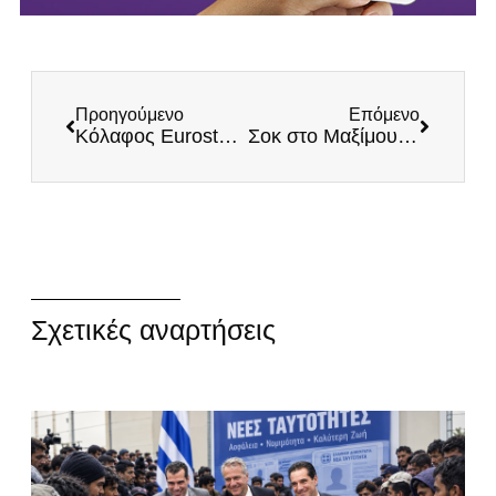
Προηγούμενο
Επόμενο
Κόλαφος Eurostat για Άδωνι: Ένας στους πέντε Έλληνες χωρίς ιατρική περίθαλψη
Σοκ στο Μαξίμου! Διώξεις για δύο ακόμα σκάνδαλα από την Ευρωπαϊκή Εισαγγελία
Σχετικές αναρτήσεις