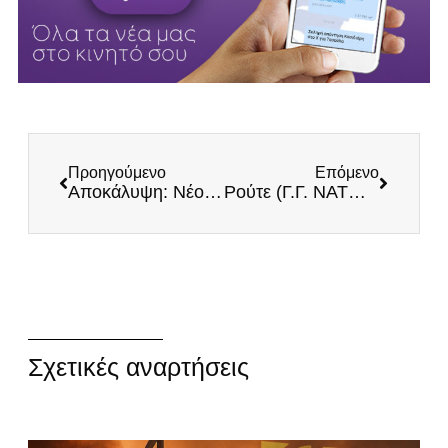
Προηγούμενο
Επόμενο
Αποκάλυψη: Νέος εξευτελισμός της Κυβέρνησης – Πληρώνουν 600.000 Δολάρια για να Γλείφουν τον Τραμπ που προεκλογικά λοιδωρούσαν
Ρούτε (Γ.Γ. ΝΑΤΟ): Σκληρός διαπραγματευτής ο Πούτιν – Εκτός ΝΑΤΟ η Ουκρανία – Προτεραιότητα μια σταθερή ειρηνευτική συμφωνία
Σχετικές αναρτήσεις