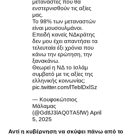
μετανάστες που θα
ενστερνισθούν τις αξίες
μας.
Το 98% των μεταναστών
είναι μουσουλμάνοι.
Επειδή κανείς ΝΔκράτης
δεν μου έχει απαντήσει τα
τελευταία έξι χρόνια που
κάνω την ερώτηση, την
ξανακάνω.
Θεωρεί η ΝΔ το Ισλάμ
συμβατό με τις αξίες της
ελληνικής κοινωνίας;
pic.twitter.com/lTeblDxlSz
— Κουφοκώτσιος
Μάλαμας
(@GdtlJ3lAQ0TA5fW)
April
5, 2025
Αντί η κυβέρνηση να σκύψει πάνω από το