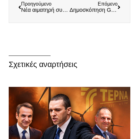
Προηγούμενο
Επόμενο
Νέα αιματηρή συμπλοκή σε «δομή φιλοξενίας»: Η ΝΔ μετέτρεψε τη χώρα σε αποθήκη λαθρομεταναστών
Δημοσκόπηση GPO: Καταρρέει στο 23,3% η ΝΔ – Εκτός Βουλής η Φωνή Λογικής
Σχετικές αναρτήσεις