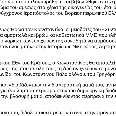
 Το σώμα του ταλαιπωρήθηκε και βεβηλώθηκε στα χέρ
μα του αμέσως στα χέρια της οικογενείας του, έτσι
ο σύγχρονος Ιεραπόστολος του Βορειοηπειρωτικού Ελ
ε ως Ήρωα τον Κωνσταντίνο, οι μειοδότες του «Συντ
. Τα αμαρτωλά και βρώμικα καθεστωτικά ΜΜΕ που ελέ
ρο ναρκωτικών, επιχειρώντας συνειδητά να ατιμάσο
ταντίνος μπήκε στην Ιστορία ως Νικηφόρος, Αήττητο
ντικού Εθνικού Κράτους, ο Κωνσταντίνος θα αποτελεί 
ώας Γης, που σε όλη τους τη ζωή ανιχνεύουν το μονο
νίδα, του Κωνσταντίνου Παλαιολόγου, του Γρηγόρη 
και «διαβάζοντας» την διαπεραστική ματιά του, αντ
ια ένα λαμπρό πέρασμα στην πιο δημιουργική διαδικ
ή την βλοσυρή ματιά, αποδεικνύοντας περίτρανα την
ία του, δίδαξε ποιοι (πρέπει να) είναι στην πραγμ