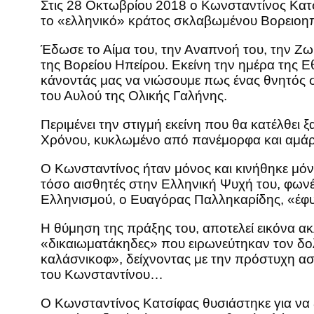
Στις 28 Οκτωβρίου 2018 ο Κωνσταντίνος Κατσ
το «ελληνικό» κράτος σκλαβωμένου Βορειοηπ
Έδωσε το Αίμα του, την Αναπνοή του, την Ζω
της Βορείου Ηπείρου. Εκείνη την ημέρα της 
κάνοντάς μας να νιώσουμε πως ένας θνητός 
του Αυλού της Ολικής Γαλήνης.
Περιμένει την στιγμή εκείνη που θα κατέλθει 
Χρόνου, κυκλωμένο από πανέμορφα και αμάρ
Ο Κωνσταντίνος ήταν μόνος και κινήθηκε μόν
τόσο αισθητές στην Ελληνική Ψυχή του, φων
Ελληνισμού, ο Ευαγόρας Παλληκαρίδης, «έφυγ
Η θύμηση της πράξης του, αποτελεί εικόνα ακλ
«δικαιωματάκηδες» που ειρωνεύτηκαν τον δολ
καλάσνικοφ», δείχνοντας με την πρόστυχη ασέ
του Κωνσταντίνου…
Ο Κωνσταντίνος Κατσίφας θυσιάστηκε για να ξ