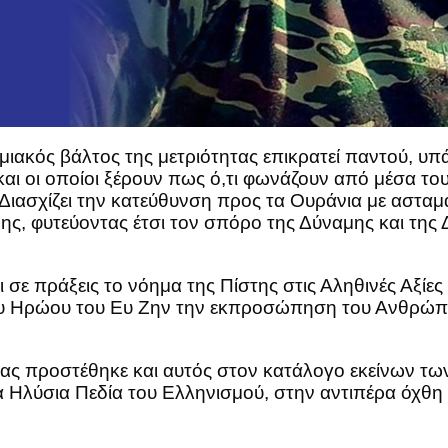
μιακός βάλτος της μετριότητας επικρατεί παντού, υ
και οι οποίοι ξέρουν πως ό,τι φωνάζουν από μέσα το
 Διασχίζει την κατεύθυνση προς τα Ουράνια με ασταμ
ς, φυτεύοντας έτσι τον σπόρο της Δύναμης και της 
 σε πράξεις το νόημα της Πίστης στις Αληθινές Αξίες τ
ου Ηρώου του Ευ Ζην την εκπροσώπηση του Ανθρώπου
φας προστέθηκε και αυτός στον κατάλογο εκείνων 
στα Ηλύσια Πεδία του Ελληνισμού, στην αντιπέρα ό