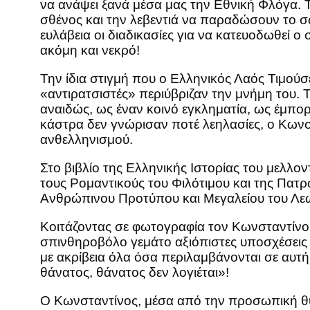
να ανάψει ξανά μέσα μας την Εθνική Φλόγα.
σθένος και την λεβεντιά να παραδώσουν το σώ
ευλάβεια οι διαδικασίες για να κατευοδωθεί 
ακόμη και νεκρό!
Την ίδια στιγμή που ο Ελληνικός Λαός Τιμούσ
«αντιρατσιστές» περιύβριζαν την μνήμη του
αναιδώς, ως έναν κοινό εγκληματία, ως έμπο
κάστρα δεν γνώρισαν ποτέ λεηλασίες, ο Κωνσ
ανθελληνισμού.
Στο βιβλίο της Ελληνικής Ιστορίας του μελλο
τους Ρομαντικούς του Φιλότιμου και της Πατρ
Ανθρώπινου Προτύπου και Μεγαλείου του Λεω
Κοιτάζοντας σε φωτογραφία τον Κωνσταντίνο 
σπινθηροβόλο γεμάτο αξιόπιστες υποσχέσεις γ
με ακρίβεια όλα όσα περιλαμβάνονται σε αυτ
θάνατος, θάνατος δεν λογιέται»!
Ο Κωνσταντίνος, μέσα από την προσωπική θυσ