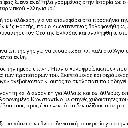
ίφας έμεινε ανεξίτηλα γραμμένος στην Ιστορία ως 
ειρωτικού Ελληνισμού.
ή του ολάκερη, για να επαναφέρει στο προσκήνιο τη
Εθνικής Εορτής, που ο Κωνσταντίνος δολοφονήθηκε, 
συνάντησε τον Θεό της Ελλάδας και αναλήφθηκε στο
ξανά επί της γης για να ενσαρκωθεί και πάλι στο Άγι
αντα άνθη.
ος την ημέρα εκείνη. Ήταν ο «αλαφροΐσκιωτος» που 
ές των προπατόρων του. Σκεπτόμενος και φερόμενο
ε» ανεβαίνοντας κι αυτός το σκαλοπάτι που οδηγεί 
όνητη και διαχρονική για Άθλους και όχι άθλιους, όπω
οφονημένο Κωνσταντίνο με φτηνές χυδαιότητες του 
βειά τους προς έναν νεκρό ότι δεν αξίζουν ούτε μι
εσκεπάσει την εθνομηδενιστική υποκρισία για «την 