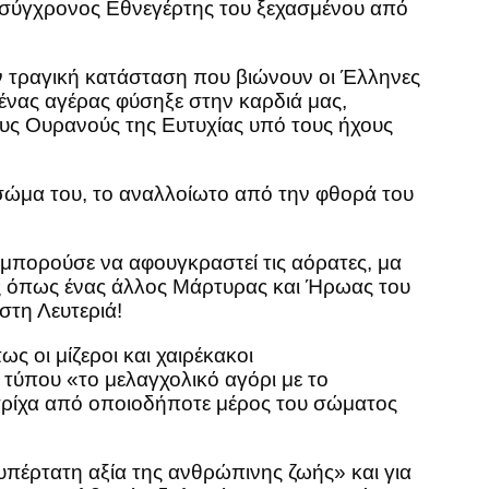
ο σύγχρονος Εθνεγέρτης του ξεχασμένου από
ν τραγική κατάσταση που βιώνουν οι Έλληνες
ένας αγέρας φύσηξε στην καρδιά μας,
υς Ουρανούς της Ευτυχίας υπό τους ήχους
ο σώμα του, το αναλλοίωτο από την φθορά του
μπορούσε να αφουγκραστεί τις αόρατες, μα
ς όπως ένας άλλος Μάρτυρας και Ήρωας του
στη Λευτεριά!
ς οι μίζεροι και χαιρέκακοι
τύπου «το μελαγχολικό αγόρι με το
α τρίχα από οποιοδήποτε μέρος του σώματος
υπέρτατη αξία της ανθρώπινης ζωής» και για