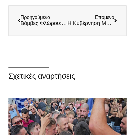
Προηγούμενο
Επόμενο
Bόμβες Φλώρου: Βάφτισαν έγγραφα της δικογραφίας των Τεμπών ως “συμπληρωματικά” και τα έστειλαν στα αζήτητα
Η Κυβέρνηση Μητσοτάκη αρνείται να εφαρμόσει τις Ευρωπαϊκές Οδηγίες για τη Μείωση του ΦΠΑ
Σχετικές αναρτήσεις