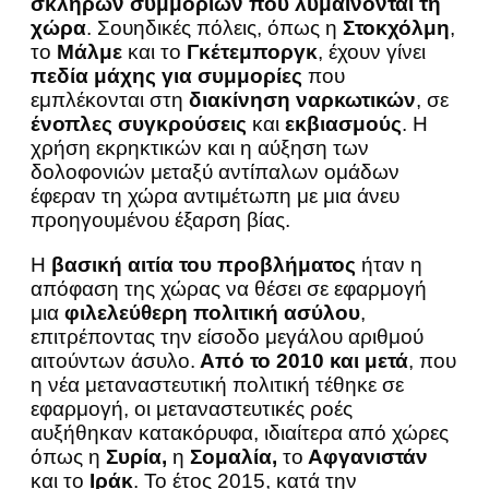
σκληρών συμμοριών που λυμαίνονται τη
χώρα
. Σουηδικές πόλεις, όπως η
Στοκχόλμη
,
το
Μάλμε
και το
Γκέτεμποργκ
, έχουν γίνει
πεδία μάχης για συμμορίες
που
εμπλέκονται στη
διακίνηση ναρκωτικών
, σε
ένοπλες συγκρούσεις
και
εκβιασμούς
. Η
χρήση εκρηκτικών και η αύξηση των
δολοφονιών μεταξύ αντίπαλων ομάδων
έφεραν τη χώρα αντιμέτωπη με μια άνευ
προηγουμένου έξαρση βίας.
Η
βασική αιτία του προβλήματος
ήταν η
απόφαση της χώρας να θέσει σε εφαρμογή
μια
φιλελεύθερη πολιτική ασύλου
,
επιτρέποντας την είσοδο μεγάλου αριθμού
αιτούντων άσυλο.
Από το 2010 και μετά
, που
η νέα μεταναστευτική πολιτική τέθηκε σε
εφαρμογή, οι μεταναστευτικές ροές
αυξήθηκαν κατακόρυφα, ιδιαίτερα από χώρες
όπως η
Συρία,
η
Σομαλία,
το
Αφγανιστάν
και το
Ιράκ
. Το έτος 2015, κατά την