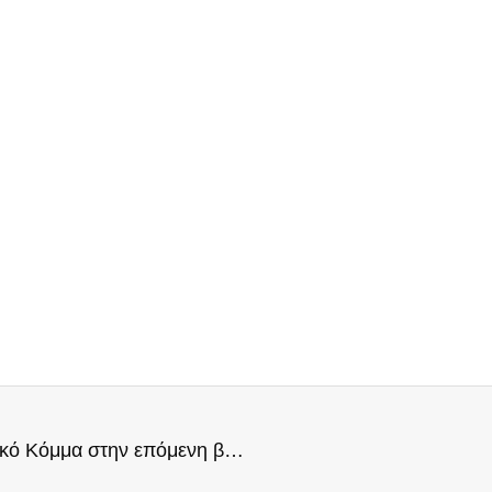
Οι Έλληνες το αποφάσισαν: Θέλουν το Εθνικό Κόμμα στην επόμενη βουλή!