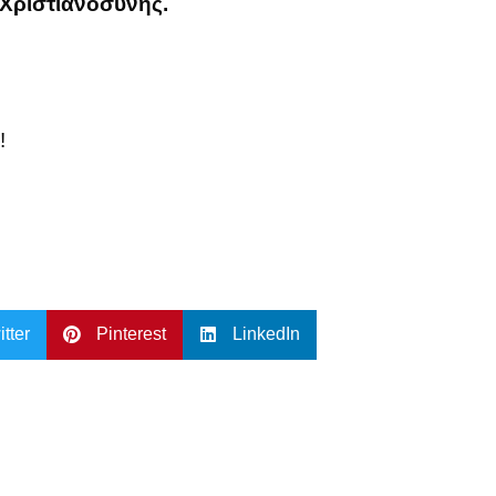
 Χριστιανοσύνης.
!
itter
Pinterest
LinkedIn