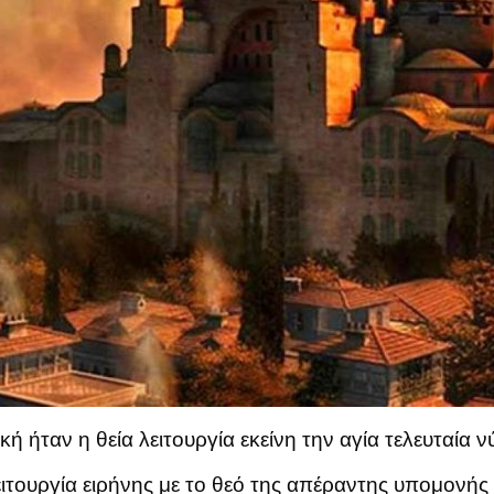
ήταν η θεία λειτουργία εκείνη την αγία τελευταία νύ
ειτουργία ειρήνης με το θεό της απέραντης υπομονής