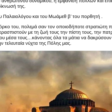
υ ανθρώπινου δυναμικού, η εμφάνιση πολλών και επ
ίκνωσή της.
υ Παλαιολόγου και του Μωάμεθ β’ του πορθητή .
 όρκο του, πολεμά σαν τον οποιοδήποτε στρατιώτη πο
περασπιστούν με τη ζωή τους την πίστη τους, την πατ
ου μέσα τους…κάνοντας όλα τα μάτια να δακρύσουν 
ν τελευταία νύχτα της Πόλης μας.