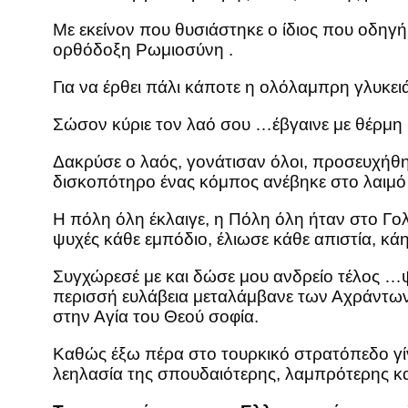
Με εκείνον που θυσιάστηκε ο ίδιος που οδη
ορθόδοξη Ρωμιοσύνη .
Για να έρθει πάλι κάποτε η ολόλαμπρη γλυκε
Σώσον κύριε τον λαό σου …έβγαινε με θέρμη 
Δακρύσε ο λαός, γονάτισαν όλοι, προσευχήθηκ
δισκοπότηρο ένας κόμπος ανέβηκε στο λαιμό
Η πόλη όλη έκλαιγε, η Πόλη όλη ήταν στο Γολ
ψυχές κάθε εμπόδιο, έλιωσε κάθε απιστία, 
Συγχώρεσέ με και δώσε μου ανδρείο τέλος …ψι
περισσή ευλάβεια μεταλάμβανε των Αχράντων
στην Αγία του Θεού σοφία.
Καθώς έξω πέρα στο τουρκικό στρατόπεδο γίνον
λεηλασία της σπουδαιότερης, λαμπρότερης κα