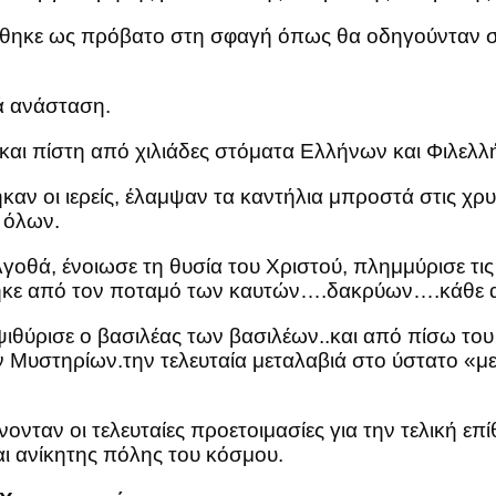
γήθηκε ως πρόβατο στη σφαγή όπως θα οδηγούνταν σε
ιά ανάσταση.
και πίστη από χιλιάδες στόματα Ελλήνων και Φιλελλ
αν οι ιερείς, έλαμψαν τα καντήλια μπροστά στις χρυ
 όλων.
γοθά, ένοιωσε τη θυσία του Χριστού, πλημμύρισε τις
κάηκε από τον ποταμό των καυτών….δακρύων….κάθε α
θύρισε ο βασιλέας των βασιλέων..και από πίσω του 
 Μυστηρίων.την τελευταία μεταλαβιά στο ύστατο «μ
ταν οι τελευταίες προετοιμασίες για την τελική επί
ι ανίκητης πόλης του κόσμου.