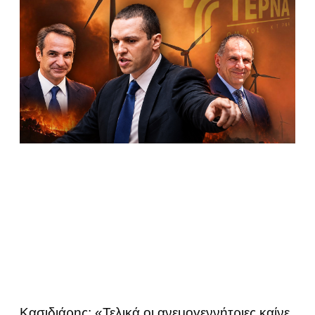
Κασιδιάρης: «Τελικά οι ανεμογεννήτριες καίνε