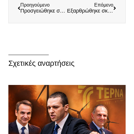
Προηγούμενο
Επόμενο
Προσγειώθηκε στο Ριάντ ο Lavrov: Ξεκίνησε η Oικοδόμηση της Nέας Παγκόσμιας Τάξης – Ανύπαρκτοι και απομονωμένοι οι Ευρωπαίοι
Εξαρθρώθηκε σκληρή συμμορία εκβιαστών στο κέντρο της Αθήνας: Υποστηρικτές του Μητσοτάκη οι δράστες – Έβγαζαν selfie μαζί του
Σχετικές αναρτήσεις