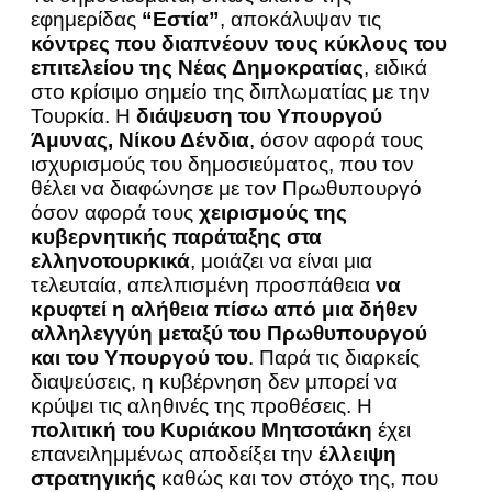
εφημερίδας
“Εστία”
, αποκάλυψαν τις
κόντρες που διαπνέουν τους κύκλους του
επιτελείου της Νέας Δημοκρατίας
, ειδικά
στο κρίσιμο σημείο της διπλωματίας με την
Τουρκία. Η
διάψευση του Υπουργού
Άμυνας, Νίκου Δένδια
, όσον αφορά τους
ισχυρισμούς του δημοσιεύματος, που τον
θέλει να διαφώνησε με τον Πρωθυπουργό
όσον αφορά τους
χειρισμούς της
κυβερνητικής παράταξης στα
ελληνοτουρκικά
, μοιάζει να είναι μια
τελευταία, απελπισμένη προσπάθεια
να
κρυφτεί η αλήθεια πίσω από μια δήθεν
αλληλεγγύη μεταξύ του Πρωθυπουργού
και του Υπουργού του
. Παρά τις διαρκείς
διαψεύσεις, η κυβέρνηση δεν μπορεί να
κρύψει τις αληθινές της προθέσεις. Η
πολιτική του Κυριάκου Μητσοτάκη
έχει
επανειλημμένως αποδείξει την
έλλειψη
στρατηγικής
καθώς και τον στόχο της, που