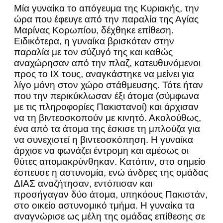
Μία γυναίκα το απόγευμα της Κυριακής, την
ώρα που έφευγε από την παραλία της Αγίας
Μαρίνας Κορωπίου, δέχθηκε επίθεση.
Ειδικότερα, η γυναίκα βρισκόταν στην
παραλία με τον σύζυγό της και καθώς
αναχώρησαν από την πλαζ, κατευθυνόμενοι
προς το ΙΧ τους, αναγκάστηκε να μείνει για
λίγο μόνη στον χώρο στάθμευσης. Τότε ήταν
που την περικύκλωσαν έξι άτομα (σύμφωνα
με τις πληροφορίες Πακιστανοί) και άρχισαν
να τη βιντεοσκοπούν με κινητό. Ακολούθως,
ένα από τα άτομα της έσκισε τη μπλούζα για
να συνεχιστεί η βιντεοσκόπηση. Η γυναίκα
άρχισε να φωνάζει έντρομη και αμέσως οι
θύτες απομακρύνθηκαν. Κατόπιν, στο σημείο
έσπευσε η αστυνομία, ενώ άνδρες της ομάδας
ΔΙΑΣ αναζήτησαν, εντόπισαν και
προσήγαγαν δύο άτομα, υπηκόους Πακιστάν,
στο οικείο αστυνομικό τμήμα. Η γυναίκα τα
αναγνώρισε ως μέλη της ομάδας επίθεσης σε