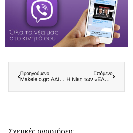
Προηγούμενο
Επόμενο
Makeleio.gr: ΑΔΙΑΝΟΗΤΟ! Αρπάζουν τα σπίτια των Ελλήνων, ενώ η ΝΔ του Μητσοτάκη χρωστάει 342.950.583,94 ευρώ από δάνεια!
Η Νίκη των «ΕΛΛΗΝΩΝ»
Σχετικές αναρτήσεις