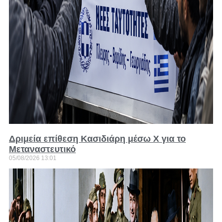
Δριμεία επίθεση Κασιδιάρη μέσω Χ για το
Μεταναστευτικό
05/08/2026
13:01