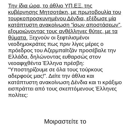
Την ίδια ώρα, το άθλιο ΥΠ.ΕΞ. της
κυβέρνησης Μητσοτάκη, με πρωτοβουλία του
τουρκοπροσκυνημένου Δένδια, εξέδωσε μία
κατάπτυστη ανακοίνωση “ίσων αποστάσεων”,
εξομοιώνοντας τους ανθέλληνες θύτες, με τα
θύματα.
Ξεχνούν οι ξεφτιλισμένοι
νεοδημοκράτες πως πριν λίγες μέρες ο
πρόεδρος του Αζερμπαϊτζάν προσέβαλε την
Ελλάδα, δηλώνοντας ευθαρσώς στον
νεοαφιχθέντα Έλληνα πρέσβη:
“Υποστηρίζουμε σε όλα τους τούρκους
αδερφούς μας!”. Δείτε την άθλια και
κατάπτυστη ανακοίνωση Δένδια και τι κράξιμο
εισπράττει από τους σκεπτόμενους Έλληνες
πολίτες:
Μοιραστείτε το