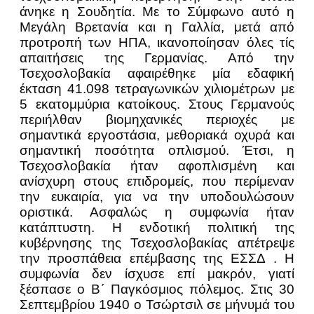
άνηκε η Σουδητία. Με το Σύμφωνο αυτό η
Μεγάλη Βρετανία και η Γαλλία, μετά από
προτροπή των ΗΠΑ, ικανοποίησαν όλες τίς
απαιτήσεις της Γερμανίας. Από την
Τσεχοσλοβακία αφαιρέθηκε μία εδαφική
έκταση 41.098 τετραγωνικών χιλιομέτρων με
5 εκατομμύρια κατοίκους. Στους Γερμανούς
περιήλθαν βιομηχανικές περιοχές με
σημαντικά εργοστάσια, μεθοριακά οχυρά και
σημαντική ποσότητα οπλισμού. Έτσι, η
Τσεχοσλοβακία ήταν αφοπλισμένη και
ανίσχυρη στους επιδρομείς, που περίμεναν
την ευκαιρία, για να την υποδουλώσουν
οριστικά. Ασφαλώς η συμφωνία ήταν
κατάπτυστη. Η ενδοτική πολιτική της
κυβέρνησης της Τσεχοσλοβακίας απέτρεψε
την προσπάθεια επέμβασης της ΕΣΣΔ . Η
συμφωνία δεν ίσχυσε επί μακρόν, γιατί
ξέσπασε ο Β´ Παγκόσμιος πόλεμος. Στις 30
Σεπτεμβρίου 1940 ο Τσώρτσιλ σε μήνυμά του