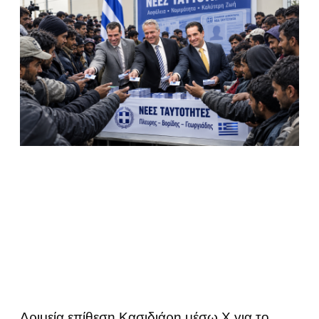
Δριμεία επίθεση Κασιδιάρη μέσω Χ για το