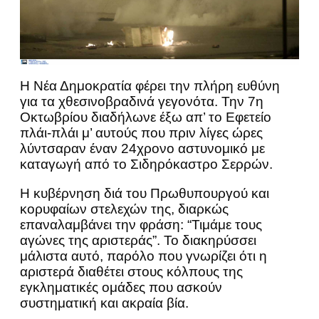
Η Νέα Δημοκρατία φέρει την πλήρη ευθύνη
για τα χθεσινοβραδινά γεγονότα. Την 7η
Οκτωβρίου διαδήλωνε έξω απ’ το Εφετείο
πλάι-πλάι μ’ αυτούς που πριν λίγες ώρες
λύντσαραν έναν 24χρονο αστυνομικό με
καταγωγή από το Σιδηρόκαστρο Σερρών.
Η κυβέρνηση διά του Πρωθυπουργού και
κορυφαίων στελεχών της, διαρκώς
επαναλαμβάνει την φράση: “Τιμάμε τους
αγώνες της αριστεράς”. Το διακηρύσσει
μάλιστα αυτό, παρόλο που γνωρίζει ότι η
αριστερά διαθέτει στους κόλπους της
εγκληματικές ομάδες που ασκούν
συστηματική και ακραία βία.