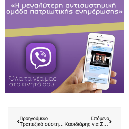
Προηγούμενο
Επόμενο
Τραπεζικό σύστημα κατά Ελλήνων: 30 δισ. λιγότερα δάνεια, τέσσερις φορές ακριβότερη χρηματοδότηση από την Ευρώπη
Κασιδιάρης για Σάμο: Σουρωτήρι τα σύνορα της χώρας με Βορίδη και Μητσοτάκη