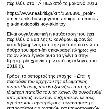
περιέλθει στο ΤΑΙΠΕΔ από το μακρινό 2013.
https://www.neakriti.gr/kriti/1586390_proin-
amerikaniki-basi-goyrnon-anoigei-o-dromos-
gia-tin-axiopoiisi-toy-akinitoy
Είναι συγκλονιστική η κατάσταση που έχει
περιέλθει ο Βασίλης Οικονόμου, εμφανώς
καταβεβλημένος από την ρακοποσία ενώ το
άρθρο του sport-fm σκιαγραφεί πλήρως για
ποιον λόγο έγιναν αυτά τα γλέντια στην
Κρήτη τρία χρόνια πριν από τις εκλογές του
2019 (!).
Γράφει το ρεπορτάζ της εποχής:
«Έτσι, η
περιοδεία του αρχηγού της αξιωματικής
αντιπολίτευσης που θα ξεκινήσει από την
ιδιαίτερη πατρίδα του, τα Χανιά, θα συνοδευθεί
από μπαράζ ανοικτών συζητήσεων με τους
αγρότες και κτηνοτρόφους, συναντήσεις με
εκπροσώπους αγροτικών και κτηνοτροφικών