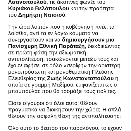
Λατινοπουλού
, τις άκαπνες φωνές του
Κυριάκου Βελόπουλου
και την πραότητα
του
Δημήτρη Νατσιού
.
Την ώρα λοιπόν που η κυβέρνηση πνέει τα
λοίσθια, αντί τα εν λόγω κόμματα να
συνεργαστούν και να
δημιουργήσουν μια
Πανίσχυρη Εθνική Παράταξη
, διεκδικώντας
σε πρώτη φάση την αξιωματική
αντιπολίτευση, τσακώνονται μεταξύ τους και
έχουν αφήσει σε ρόλο «σερίφη» την αριστερή
μονοπρόσωπη και μονοθεματική Πλεύσης
Ελευθερίας της
Ζωής Κωνσταντοπούλου
η
οποία σε γραμμή Μαξίμου, εμφανίζεται ως ο
μπαμπούλας που θα τρομάξει τους πολίτες.
Είστε σίγουροι ότι όλοι αυτοί θέλουν
πραγματικά να διοικήσουν την χώρα; Ή απλά
θέλουν την ασφαλή θέση της αντιπολίτευσης;
Όλο αυτό το θέατρο του παραλόγου, το έχουν