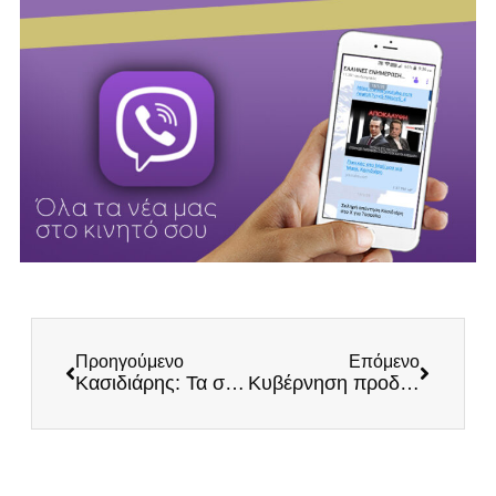
Προηγούμενο
Επόμενο
Κασιδιάρης: Τα σκοτεινά πρόσωπα της νέας κυβέρνησης, Διαφθοράς και Εθνικής Μειοδοσίας
Κυβέρνηση προδοτών και απατεώνων: Σκάνδαλο Τσάφου μετά το Δοξιάδη