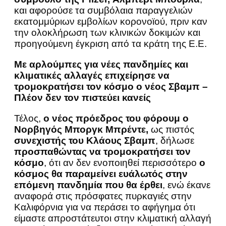
και αφορούσε τα συμβόλαια παραγγελιών
εκατομμύριων εμβολίων κορονοϊού, πριν καν
την ολοκλήρωση των κλινικών δοκιμών και
προηγούμενη έγκριση από τα κράτη της Ε.Ε.
Mε αρλούμπες για νέες πανδημίες και
κλιματικές αλλαγές επιχείρησε να
τρομοκρατήσει τον κόσμο ο νέος Σβαμπ –
Πλέον δεν τον πιστεύει κανείς
Τέλος,
ο νέος πρόεδρος του φόρουμ ο
Νορβηγός Μποργκ Μπρέντε,
ως πιστός
συνεχιστής του Κλάους Σβαμπ
, δήλωσε
προσπαθώντας να τρομοκρατήσει τον
κόσμο
, ότι αν δεν ενοποιηθεί περισσότερο
ο
κόσμος θα παραμείνει ευάλωτός στην
επόμενη πανδημία που θα έρθει
, ενώ έκανε
αναφορά στις πρόσφατες πυρκαγιές στην
Καλιφόρνια για να περάσει το αφήγημα ότι
είμαστε απροστάτευτοι στην κλιματική αλλαγή