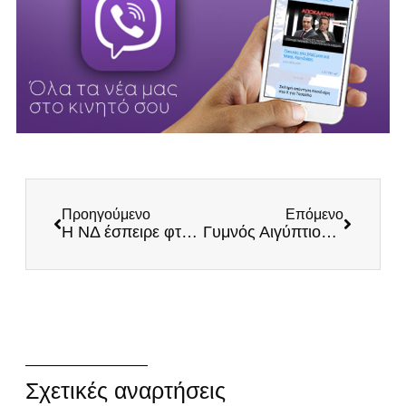
Προηγούμενο
Επόμενο
Η ΝΔ έσπειρε φτώχεια και ανασφάλεια: Οι Έλληνες φοβούνται πως θα τα βγάλουν πέρα
Γυμνός Αιγύπτιος-επενδυτής του Κούλη κυνηγούσε ανυπεράσπιστες γυναίκες στο Περιστέρι
Σχετικές αναρτήσεις