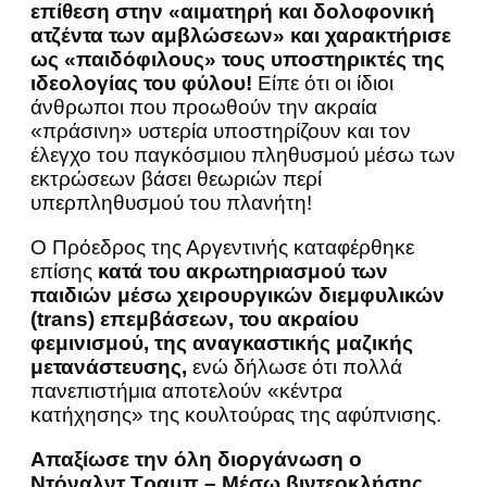
επίθεση στην «αιματηρή και δολοφονική
ατζέντα των αμβλώσεων» και χαρακτήρισε
ως «παιδόφιλους» τους υποστηρικτές της
ιδεολογίας του φύλου!
Είπε ότι οι ίδιοι
άνθρωποι που προωθούν την ακραία
«πράσινη» υστερία υποστηρίζουν και τον
έλεγχο του παγκόσμιου πληθυσμού μέσω των
εκτρώσεων βάσει θεωριών περί
υπερπληθυσμού του πλανήτη!
Ο Πρόεδρος της Αργεντινής καταφέρθηκε
επίσης
κατά του ακρωτηριασμού των
παιδιών μέσω χειρουργικών διεμφυλικών
(trans) επεμβάσεων, του ακραίου
φεμινισμού, της αναγκαστικής μαζικής
μετανάστευσης,
ενώ δήλωσε ότι πολλά
πανεπιστήμια αποτελούν «κέντρα
κατήχησης» της κουλτούρας της αφύπνισης.
Απαξίωσε την όλη διοργάνωση ο
Ντόναλντ Τραμπ – Μέσω βιντεοκλήσης