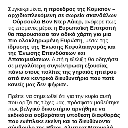
Συγκεκριμένα,
η πρόεδρος της Κομισιόν –
αρχιδιαπλεκόμενη σε σωρεία σκανδάλων
– Ούρσουλα Βον Ντερ Λάϊερ,
ανέφερε πως
τις επόμενες μέρες η
Ευρωπαϊκή Επιτροπή
θα παρουσιάσει τον οδικό χάρτη για μια
πιο ολοκληρωμένη Ευρώπη
, μέσω της
ίδρυσης της Ένωσης Κεφαλαιαγοράς και
της Ένωσης Επενδύσεων και
Αποταμιεύσεων.
Αυτή η εξέλιξη θα οδηγήσει
σε
μεγαλύτερη συγκέντρωση εξουσίας
πάνω στους πολίτες της γηραιάς ηπείρου
από ένα κεντρικό διευθυντήριο που ποτέ
κανείς μας δεν ψήφισε.
Πρέπει να σημειωθεί ότι για την κυρία αυτή
που ορίζει τις τύχες μας, πρόσφατα μαθεύτηκε
πως
βελγικό δικαστήριο αρνήθηκε να
εκδικάσει σοβαρότατη υπόθεση διαφθοράς
που ενέπλεκε εκείνη και το διευθύνοντα
σύμβουλο της Pfizer, Άλμπερτ Μπουρλά
,