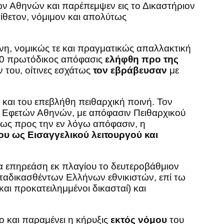
ν Αθηνών και παρέπεμψεν εις το Δικαστήριον
τίθετον, νόμιμον και απολύτως
νη, νομικώς τε και πραγματικώς απαλλακτική
020 πρωτόδικος απόφασις
ελήφθη προ της
 του, οίτινες εσχάτως
τον εβράβευσαν
με
και του επεβλήθη πειθαρχική ποινή. Τον
 Εφετών Αθηνών, με απόφασιν Πειθαρχικού
νως προς την εν λόγω απόφασιν, η
ου ως Εισαγγελικού λειτουργού και
να επηρεάση εκ πλαγίου το δευτεροβάθμιον
αταδικασθέντων Ελλήνων εθνικιστών, επί τω
και προκατειλημμένοι δικασταί) και
 και παραμένει η κήρυξις
εκτός νόμου
του