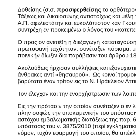
Δοθείσης (σ.σ.
προσφερθείσης
το ορθότερον
Τάξεως και Δικαιοσύνης αντιστοίχως και μέλη
Α.Π. αφελεστάτην και ευκολόπιστον καν Γκου
συντρέχη εν προκειμένω ο λόγος του «κατεπε
Ο προς ον ανετέθη η διεξαγωγή κατεπειγούση
πρωτοφανή ταχύτηταν, συνέταξεν πόρισμα, με
ποινικήν δίωξιν δια παράβασιν του άρθρου 1
Ακολούθως ήρχισαν συλλήψεις και εξονυχιστικ
άνθρακες αντί «θησαυρού». Ως κοινοί τρομοκρ
βαρύτατα έναν τρίτον εις το Ν. Ηράκλειον Αττι
Τον έλεγχον και την ενορχήστρωσιν των λοι
Εις την πρότασιν την οποίαν συνέταξεν ο εν 
πλην σαφώς την υποκειμενικήν του υπόστασιν 
αστόχου εμβαλωματικής διατάξεως της παρ. 6
υπόστασις του ν. 3875/2010 (περί εγκληματι
νόμον, τυχόν εφαρμογή του οποίου, θα απέκλ