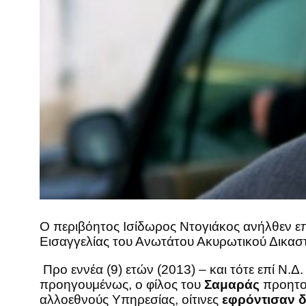
Ο περιβόητος Ισίδωρος Ντογιάκος ανήλθεν επ
Εισαγγελίας του Ανωτάτου Ακυρωτικού Δικαστ
Προ εννέα (9) ετών (2013) – και τότε επί Ν.Δ
προηγουμένως, ο φίλος του
Σαμαράς
προητοί
αλλοεθνούς Υπηρεσίας, οίτινες
εφρόντισαν 