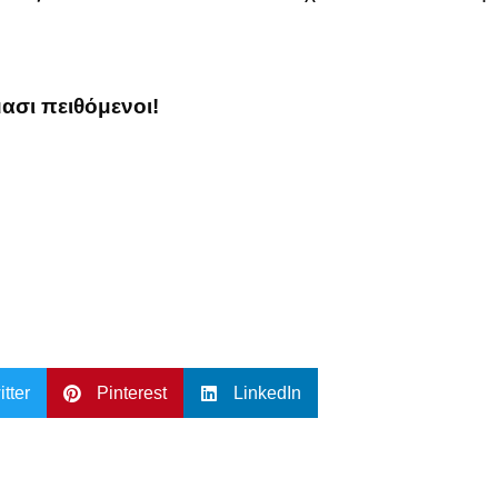
μασι πειθόμενοι!
itter
Pinterest
LinkedIn