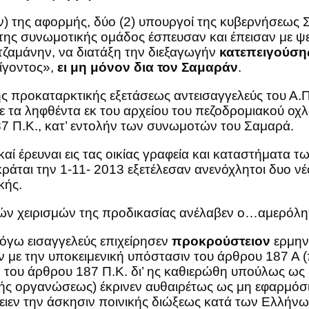
) της αφορμής, δύο (2) υπουργοί της κυβερνήσεως 
 της συνωμοτικής ομάδος έσπευσαν και έπεισαν με ψε
τζαμάνην, να διατάξη την διεξαγωγήν
κατεπειγούσ
ίγοντος»,
ει μη μόνον δια τον Σαμαράν
.
ς προκαταρκτικής εξετάσεως αντεισαγγελεύς του Α.
 τα ληφθέντα εκ του αρχείου του πεζοδρομιακού οχλ
87 Π.Κ., κατ’ εντολήν των συνωμοτών του Σαμαρά.
αί έρευναι εις τας οικίας γραφεία και καταστήματα 
άται την 1-11- 2013 εξετέλεσαν ανενόχλητοι δυο νέ
κής.
πών χειρισμών της προδικασίας ανέλαβεν ο…αμερόλη
λόγω εισαγγελεύς επιχείρησεν
προκρούστειον
ερμην
με την υποκειμενική υπόστασιν του άρθρου 187 Α (περ
 του άρθρου 187 Π.Κ. δι’ ης καθιερώθη υπούλως ως
κής οργανώσεως) έκρινεν αυθαιρέτως ως μη εφαρμόσι
ειεν την άσκησιν ποινικής διώξεως κατά των Ελλήνω