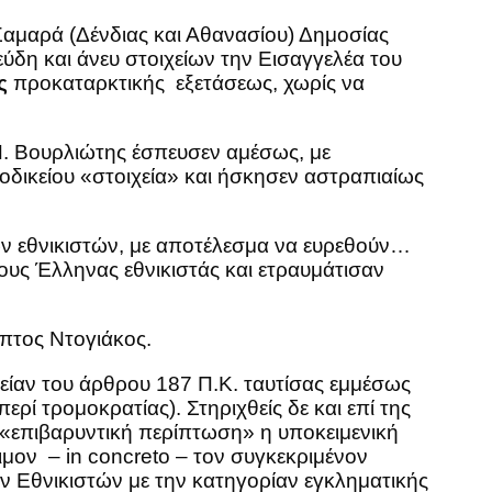
Σαμαρά (Δένδιας και Αθανασίου) Δημοσίας
ύδη και άνευ στοιχείων την Εισαγγελέα του
ης
προκαταρκτικής εξετάσεως, χωρίς να
Π. Βουρλιώτης έσπευσεν αμέσως, με
οδικείου «στοιχεία» και ήσκησεν αστραπιαίως
των εθνικιστών, με αποτέλεσμα να ευρεθούν…
ους Έλληνας εθνικιστάς και ετραυμάτισαν
πτος Ντογιάκος.
είαν του άρθρου 187 Π.Κ. ταυτίσας εμμέσως
ί τρομοκρατίας). Στηριχθείς δε και επί της
 «επιβαρυντική περίπτωση» η υποκειμενική
μον – in concreto – τον συγκεκριμένον
ν Εθνικιστών με την κατηγορίαν εγκληματικής