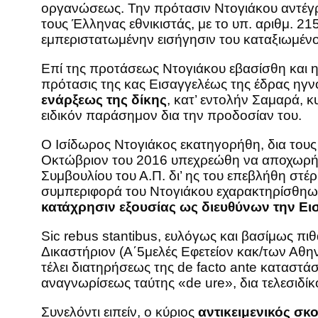
οργανώσεως. Την πρότασιν Ντογιάκου αντέγρ
τους Έλληνας εθνικιστάς, με το υπ. αριθμ. 2
εμπεριστατωμένην εισήγησιν του καταξιωμένο
Επί της προτάσεως Ντογιάκου εβασίσθη και η
πρότασις της κας Εισαγγελέως της έδρας ηγν
ενάρξεως της δίκης
, κατ’ εντολήν Σαμαρά, 
ειδικόν παράσημον δια την προδοσίαν του.
Ο Ισίδωρος Ντογιάκος εκατηγορήθη, δια τους 
Οκτώβριον του 2016 υπεχρεώθη να αποχωρήσ
Συμβουλίου του Α.Π. δι’ ης του επεβλήθη σ
συμπεριφορά του Ντογιάκου εχαρακτηρίσθη
κατάχρησιν εξουσίας ως διευθύνων την Ε
Sic rebus stantibus, ευλόγως και βασίμως πι
Δικαστήριον (Α΄5μελές Εφετείον κακ/των Αθη
τέλει διατηρήσεως της de facto ante καταστάσ
αναγνωρίσεως ταύτης «de ure», δια τελεσιδί
Συνελόντι ειπείν, ο κύριος
αντικειμενικός σκ