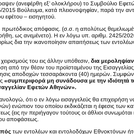
αψεν (ανεφέρθη εξ’ ολοκλήρου) το Συμβούλιο Εφετώ
15/2015 Βούλευμα, κατά πλειονοψηφίαν, παρά την αν
υ εφέτου – εισηγητού.
 πρωτόδικος απόφασις. (σ.σ. η απολύτως θεμελιωμέ
οήθη, ως ανεμένετο). Η εν λόγω υπ. αριθμ. 2425/2
κυρίως δια την ικανοποίησιν απαιτήσεως των εντολέων
χειρισμούς του εις άλλην υπόθεσιν,
δια μεροληψίαν
η από την θέσιν του προϊσταμένου της Εισαγγελίας
τέρησις αποδοχών τεσσαράκοντα (40) ημερών. Συμφώ
ως
«συμπεριφορά μη συνάδουσα με την ιδιότητά τ
ισαγγελίαν Εφετών Αθηνών».
θανολογώ, ότι ο εν λόγω εισαγγελεύς θα επιχειρήση 
νών) ενώπιον του οποίου εκδικάζεται η έφεσις των κ
εως (εις ην περιήγαγον τούτους οι άθλιοι συνωμόται 
κου αποφάσεως.
οπός
των εντολέων και εντολοδόχων Εθνοκτόνων ήτο